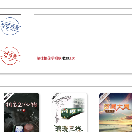
术员胡新泉，在面临安逸工程师和劳心劳力
家抉择时，受到充满奉献精神的老一辈电气
师们的影响，肩负起时代责任，打造国之重
力品牌的故事。制造业是立国之本、兴国之
强国之基。该书记录了改革开放伟大时代的
变，关注了国有企业在信息全球化时代背景
革命性转变和创新发展。
大时代，小命运，每一个人都不可避免的在
敏捷榴莲学唱歌
收藏
1次
复兴之路时，面临各种抉择。奉献，收获。
一切都在最初播下种子时，就已经注定了该
样的结果。在一切都变的时代下，总有一些
一定要坚持，一定不可改变，那就是奉献精