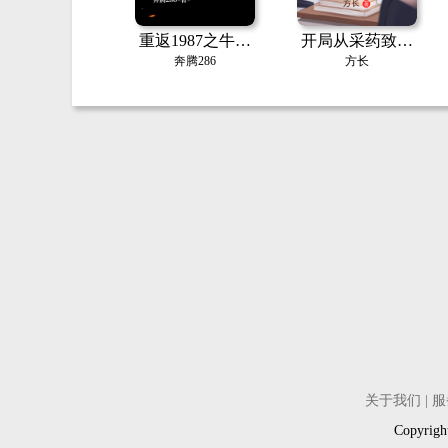
重返1987之牛市
开局从采药致富
崛起赚麻了
开始
奔腾286
方长
关于我们
|
服
Copyri