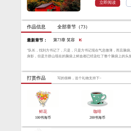
为大家过上好日子付出
立即阅读
作品信息
全部章节（73）
第73章 笑容
最新章节：
“队长，找到方书记了，只是，只是方书记现在气息微薄，而且脑袋上有着大量的血迹。”
身影，但是方群山现在的脑袋上鲜血都已经染红了整个脑袋上的头
打赏作品
写的很棒，送个礼物支持下~
鲜花
咖啡
100书海币
200书海币