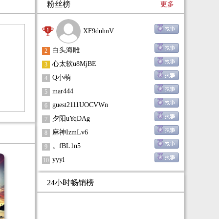
粉丝榜
更多
企业
非
工程
小区的群众知道后，纷纷捐献物资，让秦连江带
领
器电
去捐给武汉人民，路上遇到不畏病毒的医护人
究
XF9duhnV
器、
员，骗取物资的恶人……
院
巨
套
白头海雕
2
下的
七百公里的距离，一场疫情，人生百态尽显。
成
心太软u8MjBE
3
成
进
Q小萌
4
踏上
机
mar444
5
了
guest2111UOCVWn
技
6
有怎
人
夕阳uYqDAg
7
东西
科
麻神IzmLv6
8
神。
。fBL1n5
9
yyyl
10
24小时畅销榜