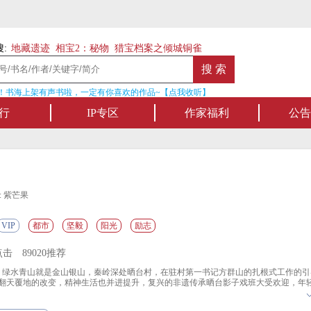
:
地藏遗迹
相宝2：秘物
猎宝档案之倾城铜雀
书海上架有声书啦，一定有你喜欢的作品~【点我收听】
名家名作——
行
IP专区
作家福利
公告
: 紫芒果
VIP
都市
坚毅
阳光
励志
点击
89020推荐
绿水青山就是金山银山，秦岭深处晒台村，在驻村第一书记方群山的扎根式工作的引
翻天覆地的改变，精神生活也并进提升，复兴的非遗传承晒台影子戏班大受欢迎，年
新时代山乡变化的《秦岭山宝》影子剧，在全国各地上演。人们通过这个剧了解到在
生的天翻地覆史诗性变革，秦岭山宝不仅指的是山中的玉木耳、金兔皮和皮影戏，还