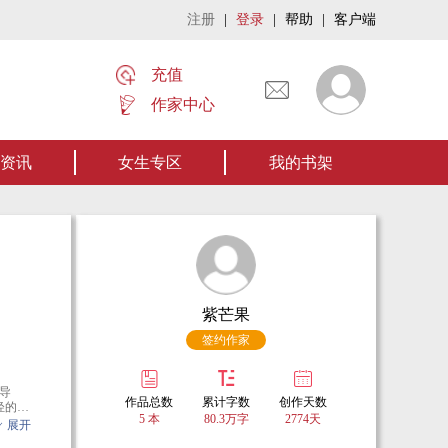
注册
|
登录
|
帮助
|
客户端
充值
作家中心
欢迎阅读作者张家四叔的作品《张家摸金秘术》让我们一起开启张家摸金流悬疑作品
资讯
女生专区
我的书架
紫芒果
签约作家
导
作品总数
累计字数
创作天数
轻的戏
5 本
80.3万字
2774天
这片广
展开
有那些