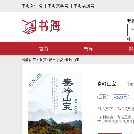
书海女生网
|
书海文学网
|
书海动漫网
热搜
书海听书——好书可听，书海有声！
首页
书库
排
当前位置：
首页
>
都市小说
>秦岭山宝
秦岭山宝
作者
连载
A级签约
21.3万字
746.6万
乡村振兴，责任重大。
下，不仅物质生活发生
剧传承人编成一出反映
袤山原土地上，正在发