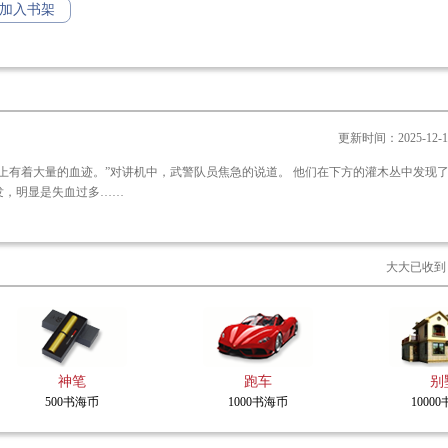
心血汗水的第一书记们，以及那些努力为美好生活而奋斗的人民。
加入书架
更新时间：2025-12-15 
对讲机中，武警队员焦急的说道。 他们在下方的灌木丛中发现了方群山的
发，明显是失血过多……
大大已收到
强国重器
【已由陕西师范大学出版总社出版简体作品
市】
神笔
跑车
别
【热销现实题材网络文学经典作品】
500书海币
1000书海币
1000
这是一部描写电力装备制造企业发展壮大历
现实题材网络文学作品，小说讲述了普通电