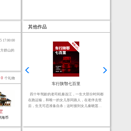
其他作品
17:00:00
0
个礼物
车行陕鄂七百里
上
四十年驾龄的老司机秦连江，一生大部分时间都
秦
在跑运输，和唯一的女儿形同路人，在老伴去世
起
后，生无可恋准备自杀；这时接到女儿秦晓莲的
出
墅
电话，女儿因为新冠病毒肺炎疫情心理崩溃；秦
物
0书海币
连江决定为女儿最后做一点事，就把家里的东西
都
程的
都装车给女儿送去，跨越七百里，从西安到武
的
气技
汉。
猪