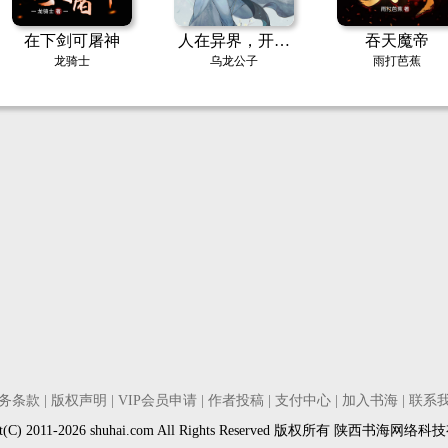
在下剑可屠神
人在异界，开局
吞天魔帝
捡到功法感悟
龙骑士
乌龙公子
雨打芭蕉
务条款
|
版权声明
|
VIP会员申请
|
作者投稿
|
支付中心
|
加入书海
|
联系
ght(C) 2011-2026 shuhai.com All Rights Reserved 版权所有 陕西书海网