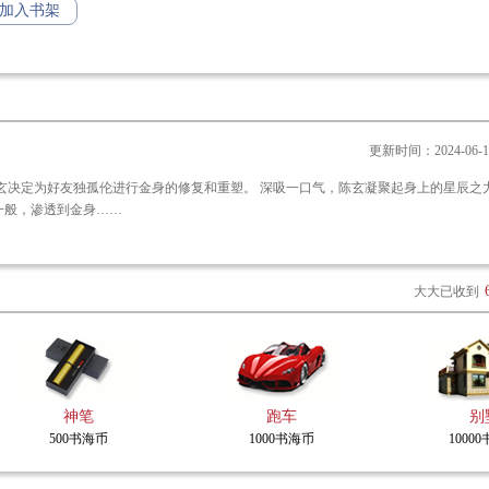
灵丹，等级一路绿灯。
加入书架
的这么厉害？我没告诉你前世是因为打遍天下无敌手之后才去炼丹的吗。
更新时间：2024-06-14 
一般，渗透到金身……
大大已收到
神笔
跑车
别
500书海币
1000书海币
1000