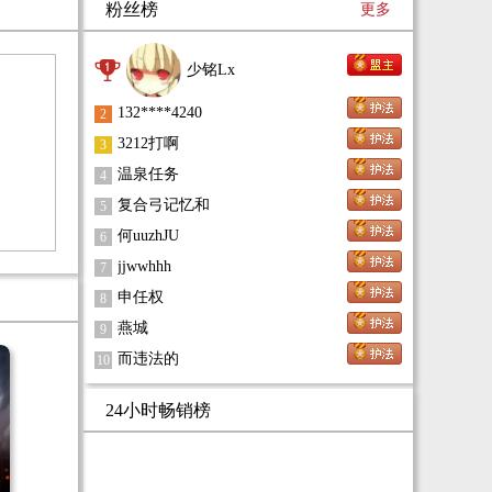
粉丝榜
更多
哪
（
少铭Lx
护
132****4240
2
3212打啊
3
温泉任务
4
复合弓记忆和
5
何uuzhJU
6
jjwwhhh
7
申任权
8
燕城
9
而违法的
10
24小时畅销榜