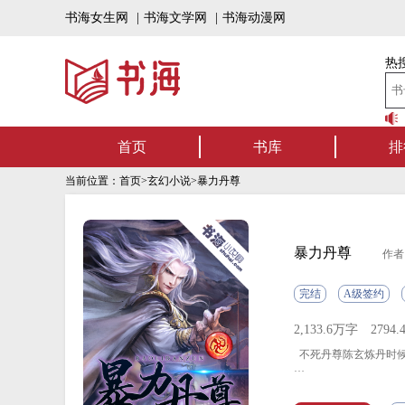
书海女生网
|
书海文学网
|
书海动漫网
热搜
听，书海有声！书海上架有声书啦，一定有你喜欢的作品~【点我收听】
首页
书库
排
当前位置：
首页
>
玄幻小说
>暴力丹尊
暴力丹尊
作者
完结
A级签约
2,133.6万字
2794
不死丹尊陈玄炼丹时候
杀敌？陈玄抛出了强力