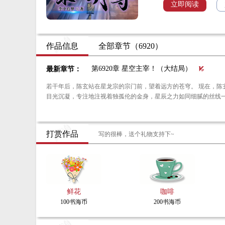
修炼？随意炼制双倍玄
立即阅读
什么？你说我一个炼丹
作品信息
全部章节（6920）
第6920章 星空主宰！（大结局）
最新章节：
若干年后，陈玄站在星龙宗的宗门前，望着远方的苍穹。 现在，陈玄决定为好友独孤伦进行金身的修复和重塑。 深吸一口气，陈玄凝聚起身上的星辰之力，他的
目光沉凝，专注地注视着独孤伦的金身，星辰之力如同细腻的丝线
打赏作品
写的很棒，送个礼物支持下~
鲜花
咖啡
100书海币
200书海币