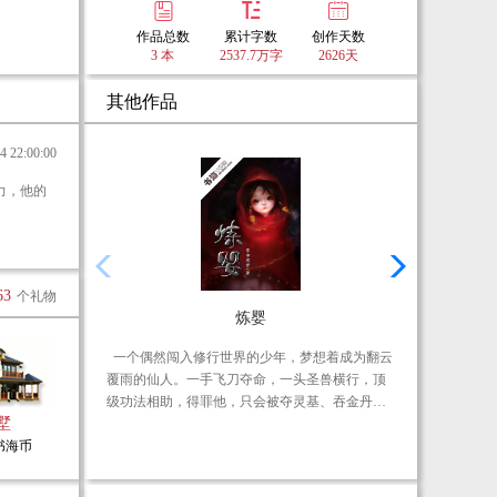
作品总数
累计字数
创作天数
3 本
2537.7万字
2626天
其他作品
22:00:00
63
个礼物
炼婴
一个偶然闯入修行世界的少年，梦想着成为翻云
修
覆雨的仙人。一手飞刀夺命，一头圣兽横行，顶
际
级功法相助，得罪他，只会被夺灵基、吞金丹、
门
墅
炼元婴，李凌历千劫，杀万人，终成无上大魔！
主
0书海币
吃