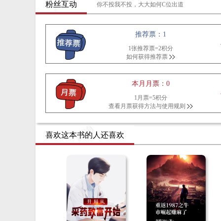
粉丝互动
你不投我不投，大大如何C位出道
推荐票：1
1张推荐票=2积分
如何获得推荐票
本月月票：0
1月票=5积分
查看月票获得方法与使用规则
喜欢这本书的人还喜欢