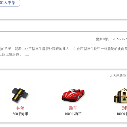
为传说中的神农氏。
加入书架
某处。
小分队深入神农架，
关乎人类未来命运发展趋向的殊死之战！
更新时间：2022-08-21 
牛肩胛处狠狠地扎入。 白化巨型犀牛铠甲一样坚硬的皮肉竟然被变异
型犀牛对疼痛的反应比较迟钝，……
大大已收到
神笔
跑车
别
500书海币
1000书海币
1000