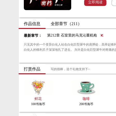
野人尸体被专家判定
立即阅读
棺材被秘藏在神农架
一个T字头编号的异能
作品信息
全部章节（211）
和邪恶势力展开了一场
第212章 石室里的马克沁重机枪
最新章节：
只见其中的一个变异白化人站在白化巨型犀牛的肩胛处，高举起锋利的爪子，朝着白化巨型犀
白化人的锋利爪子深深地扎了进去。 兴许是白化巨
打赏作品
写的很棒，送个礼物支持下~
鲜花
咖啡
100书海币
200书海币