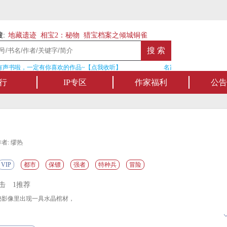
:
地藏遗迹
相宝2：秘物
猎宝档案之倾城铜雀
声书啦，一定有你喜欢的作品~【点我收听】
名家名作——欢迎阅读作
行
IP专区
作家福利
公告
者: 缪热
VIP
都市
保镖
强者
特种兵
冒险
点击
1推荐
影像里出现一具水晶棺材，
野人尸体。