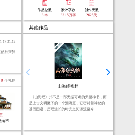
作品总数
累计字数
创作天数
3 本
331.5万字
2625天
其他作品
17:31:12
0
个礼物
山海经密档
《山海经》并不是一部无据可考的天授神书，而
传
是上古文明撇下的一个漂流瓶，它密封着神秘的
时
基因图谱，历经漫长的时光之河漂流至今……在
旷
墅
这个漂流瓶内，有关于地球文明的几次更迭，以
局
0书海币
及在更迭过程中，有关于地球文明的基因密码都
暗
隐藏其中！
志
战