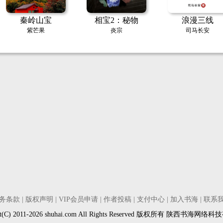
秦岭山宝
相宝2：秘物
浪漫三线
紫芒果
炎宗
司马长安
务条款
|
版权声明
|
VIP会员申请
|
作者投稿
|
支付中心
|
加入书海
|
联系
ght(C) 2011-2026 shuhai.com All Rights Reserved 版权所有 陕西书海网