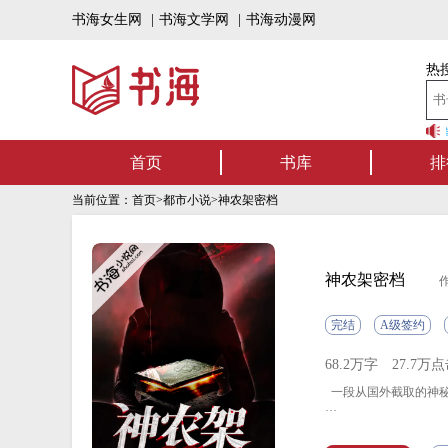
书海女生网
|
书海文学网
|
书海动漫网
热搜
书海听书——好书可听，书海有声！书海上架有
首页
书库
排
当前位置：
首页
>
都市小说
>神农架密档
神农架密档
作
完结
A级签约
68.2万字
27.7万
一段从国外截取的神秘
水晶棺材里躺着一具