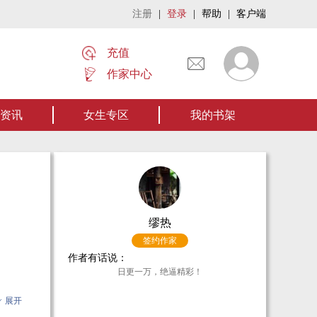
注册
|
登录
|
帮助
|
客户端
充值
作家中心
者张家四叔的作品《张家摸金秘术》让我们一起开启张家摸金流悬疑作品。【点我阅
资讯
女生专区
我的书架
缪热
签约作家
作者有话说：
日更一万，绝逼精彩！
展开