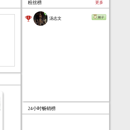
粉丝榜
更多
而地球，这颗在银河系中已经存在了四十五亿年
的蓝色星球，我们的人类文明之于她而言，从发
轫之始到发展至今，只不过是一天中的一秒，而
汤志文
在这一秒钟的时间单位之外，这颗星球上却历经
了几次高度文明的更迭，虽然这样的更迭过程没
有历史的传承和记载，但人类文明的基因却得以
延续，这绝非偶然！
一对冤家恋人，由此踏上地球文明寻根问祖的艰
险历程……
也许，是冥冥中的注定，让人类文明得以重启！
神开启了世界，时间的齿轮一旦转动，就不会停
止……
24小时畅销榜