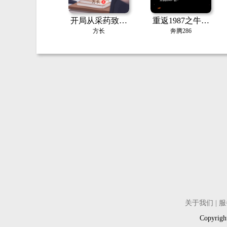
开局从采药致富
重返1987之牛市
开始
崛起赚麻了
方长
奔腾286
关于我们
|
服
Copyri