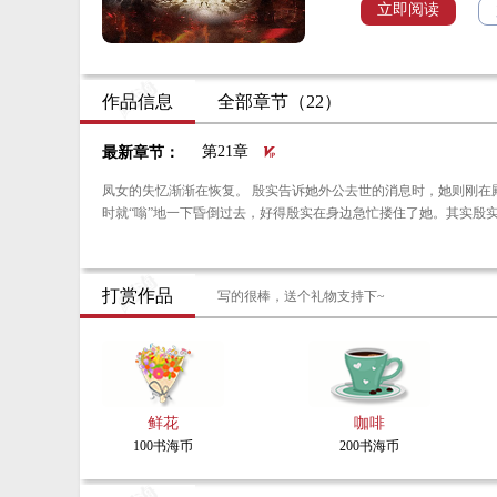
立即阅读
作品信息
全部章节（22）
第21章
最新章节：
凤女的失忆渐渐在恢复。 殷实告诉她外公去世的消息时，她则刚在殿堂诵经完。当看到殷实那个样子时，直觉告诉她有事，而是有急事。果然，父亲去世。凤女当
时就“嗡”地一下昏倒过去，好得殷实在身边急忙搂住了她。其实殷
打赏作品
写的很棒，送个礼物支持下~
鲜花
咖啡
100书海币
200书海币