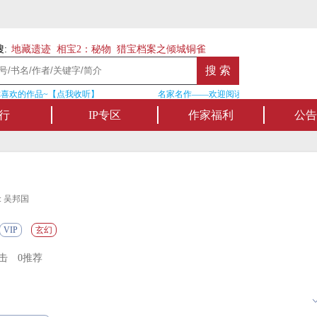
:
地藏遗迹
相宝2：秘物
猎宝档案之倾城铜雀
喜欢的作品~【点我收听】
名家名作——欢迎阅读作者张家四叔的作品
行
IP专区
作家福利
公告
: 吴邦国
VIP
玄幻
点击
0推荐