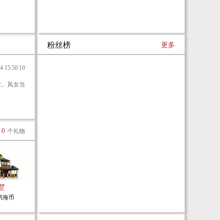
粉丝榜
更多
15:50:10
0
个礼物
墅
0书海币