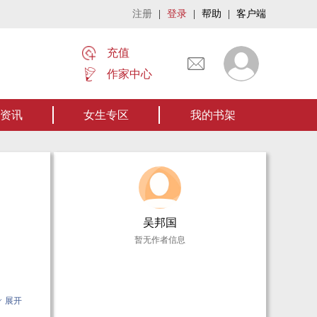
注册
|
登录
|
帮助
|
客户端
充值
作家中心
《张家摸金秘术》让我们一起开启张家摸金流悬疑作品。【点我阅读】
资讯
女生专区
我的书架
吴邦国
暂无作者信息
展开