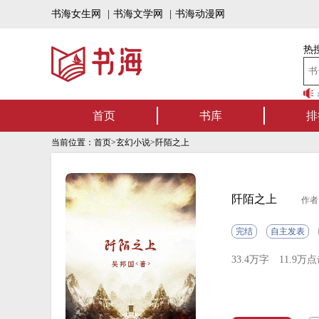
书海女生网
|
书海文学网
|
书海动漫网
热搜
书海听书——好书可听，书海有声！书海上架有声书啦，一定有你
首页
书库
排
当前位置：
首页
>
玄幻小说
>阡陌之上
阡陌之上
作者
完结
自主发表
33.4万字
11.9万