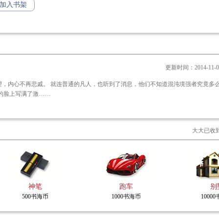
加入书架
更新时间：2014-11-02 
们不知道混沌境强者究竟多么强，却真
欢天喜地，人们的脸上写满了激……
大大已收
神笔
跑车
别
500书海币
1000书海币
1000