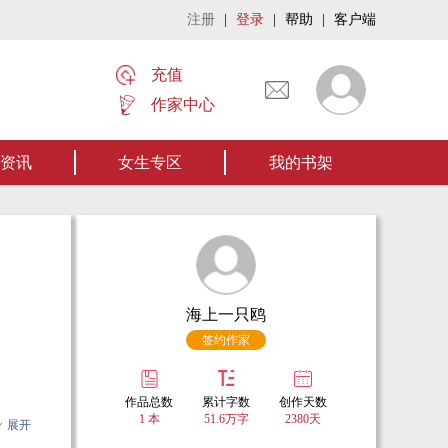
注册
|
登录
|
帮助
|
客户端
充值
作家中心
。【点我阅读】
资讯
女生专区
我的书架
海上一只鸥
签约作家
作品总数
累计字数
创作天数
1 本
51.6万字
2380天
展开