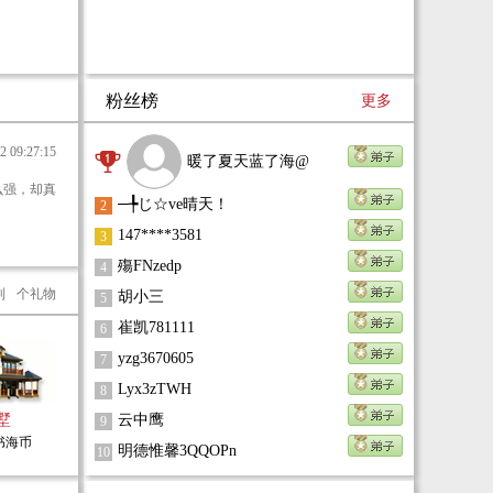
粉丝榜
更多
09:27:15
暖了夏天蓝了海@
─╄じ☆ve晴天！
2
147****3581
3
殤FNzedp
4
到
个礼物
胡小三
5
崔凯781111
6
yzg3670605
7
Lyx3zTWH
8
墅
云中鹰
9
0书海币
明德惟馨3QQOPn
10