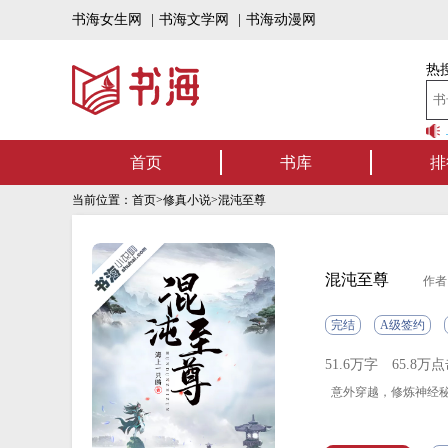
书海女生网
|
书海文学网
|
书海动漫网
热搜
书海上架有声书啦，一定有你喜欢的作品~【点我收听】
名家名作——
首页
书库
排
当前位置：
首页
>
修真小说
>混沌至尊
混沌至尊
作者
完结
A级签约
51.6万字
65.8万
意外穿越，修炼神经秘