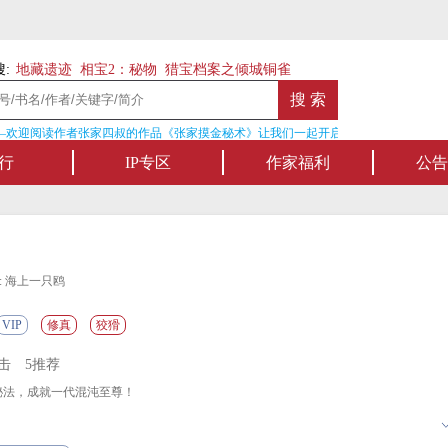
:
地藏遗迹
相宝2：秘物
猎宝档案之倾城铜雀
欢迎阅读作者张家四叔的作品《张家摸金秘术》让我们一起开启张家摸金流悬疑作品
行
IP专区
作家福利
公告
: 海上一只鸥
VIP
修真
狡猾
点击
5推荐
法，成就一代混沌至尊！