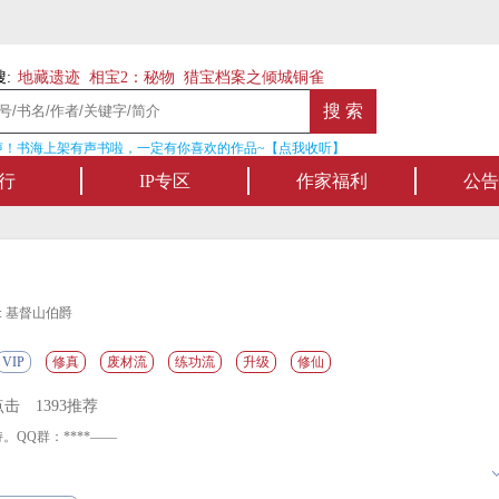
:
地藏遗迹
相宝2：秘物
猎宝档案之倾城铜雀
！书海上架有声书啦，一定有你喜欢的作品~【点我收听】
名家名作—
行
IP专区
作家福利
公告
: 基督山伯爵
VIP
修真
废材流
练功流
升级
修仙
点击
1393推荐
QQ群：****——
？凡人武道突破天人极限，就发现了身体之中深深隐藏的奥妙。入微之中再现入微，
生，日月星辰，芸芸众生，赐你无边法力。