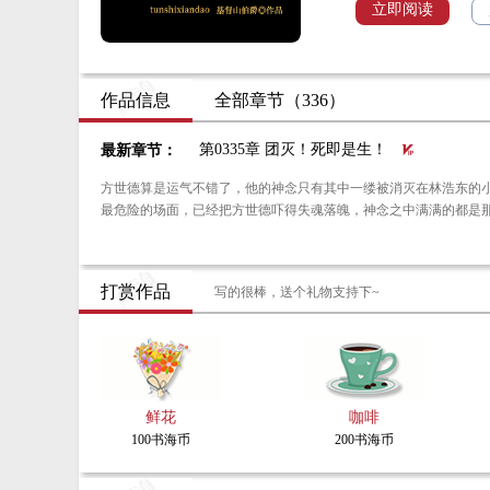
立即阅读
用凡人的眼光，我只
用仙人的大道，我只
用真正的无上天道，我
作品信息
全部章节（336）
我创造肉身世界，芸
第0335章 团灭！死即是生！
最新章节：
我开天辟地，只为手
方世德算是运气不错了，他的神念只有其中一缕被消灭在林浩东的小千世界之内，本体的实力尚算完整。
最危险的场面，已经把方世德吓得失魂落魄，神念之中满满的都是
打赏作品
写的很棒，送个礼物支持下~
鲜花
咖啡
100书海币
200书海币