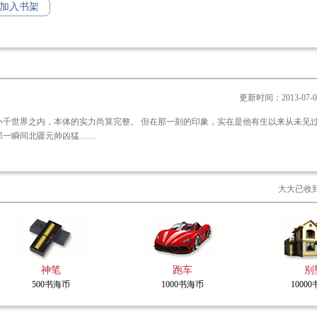
加入书架
看到了武道十层。
看到了乾坤十境。
看到了无穷宇宙，亿万星空。
芸众生！
更新时间：2013-07-01 
掌乾坤！
 但在那一刻的印象，实在是他有生以来从未见过的最恐怖
那一瞬间北疆元帅凶猛……
大大已收
神笔
跑车
别
500书海币
1000书海币
1000