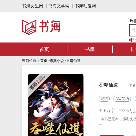
书海女生网
|
书海文学网
|
书海动漫网
热搜
书海听书——好书可听，书海有声
首页
书库
排
当前位置：
首页
>
修真小说
>吞噬仙道
吞噬仙道
作者
完结
A级签约
91.6万字
172.6万
本书已完本，感谢支持。
原来天道的奥妙在这里
全新的体内世界创造诞