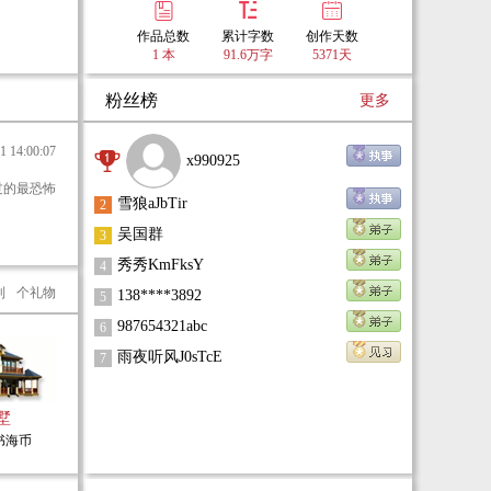
的攀升巅峰？！
作品总数
累计字数
创作天数
“伯爵”2012年最强力作！值得阅读！期待品味伯
1 本
91.6万字
5371天
爵府的盛宴！
粉丝榜
更多
14:00:07
x990925
雪狼aJbTir
2
吴国群
3
秀秀KmFksY
4
到
个礼物
138****3892
5
987654321abc
6
雨夜听风J0sTcE
7
墅
0书海币