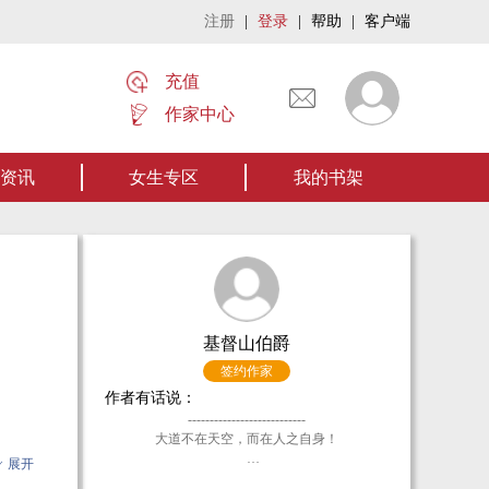
注册
|
登录
|
帮助
|
客户端
充值
作家中心
—欢迎阅读作者张家四叔的作品《张家摸金秘术》让我们一起开启张家摸金流悬疑作
资讯
女生专区
我的书架
基督山伯爵
签约作家
作者有话说：
---------------------------
大道不在天空，而在人之自身！
一个
展开
一个大宏帝国最底层的蚁民陈盘，将如何一步步