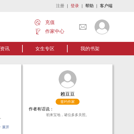
注册
|
登录
|
帮助
|
客户端
充值
作家中心
读作者张家四叔的作品《张家摸金秘术》让我们一起开启张家摸金流悬疑作品。【点
资讯
女生专区
我的书架
赖豆豆
签约作家
作者有话说：
初来宝地，诸位多多关照。
。
了。
展开