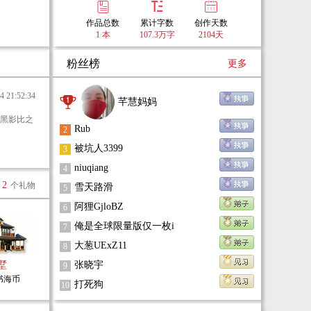
作品总数
累计字数
创作天数
1 本
107.3万字
2104天
粉丝榜
更多
21:52:34
芊慧妈妈
黑影比之
Rub
2
被坑人3399
3
niuqiang
4
2
个礼物
雪天路滑
5
阿狸GjloBZ
6
俺是全球限量版仅一枚i
7
大葱UExZ11
8
墅
张晓宇
9
0书海币
打死狗
10