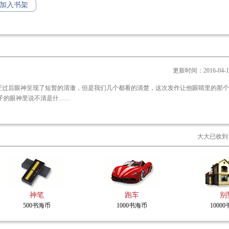
村子的人就要付出惨痛的代价……
加入书架
了个活儿，那傻逼中途差点跳车不说，回家后我还在车后座看到了个骨灰盒。
更新时间：2016-04-14 
茫过后眼神呈现了短暂的清澈，但是我们几个都看的清楚，这次发作让他眼睛里的那个
鹏老子的眼神里说不清是什……
大大已收到
神笔
跑车
别
500书海币
1000书海币
1000