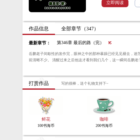
可诅咒刚刚开始，离开
立即阅读
有次晚上开专车路上拉
作品信息
全部章节（347）
第346章 最后的路（完）
最新章节：
岳鹏老子间歇性的发作完，眼神之中的那种暴躁已经见见褪去，迷
前清晰不少。 清醒过来之后他这才看到我们几个，这一瞬间岳
打赏作品
写的很棒，送个礼物支持下~
鲜花
咖啡
100书海币
200书海币