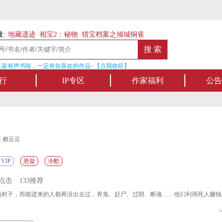
:
地藏遗迹
相宝2：秘物
猎宝档案之倾城铜雀
架有声书啦，一定有你喜欢的作品~【点我收听】
名家名作——欢迎阅
行
IP专区
作家福利
公告
: 赖豆豆
VIP
悬疑
冷酷
万点击
133推荐
村子，而能进来的人都再没出去过，养鬼、赶尸、过阴、断魂……他们利用死人赚钱
父亲为了让我过上正常人的生活，打破禁术带我逃到外面，他跟我说咱们再也不回来