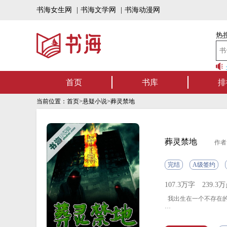
书海女生网
|
书海文学网
|
书海动漫网
热搜
书海听书——好书可听，书海有声！书海上
首页
书库
排
当前位置：
首页
>
悬疑小说
>葬灵禁地
葬灵禁地
作者
完结
A级签约
107.3万字
239.3
我出生在一个不存在的
终于有天，被逼无奈的