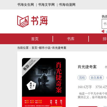
书海女生网
|
书海文学网
|
书海动漫网
热搜
书海听书——好书可听，书海有
首页
书库
排
当前位置：
首页
>
都市小说
>肖光捷奇案
肖光捷奇案
完结
自主发表
160.6万字
3750.
他是一个平凡中有个性
秉持正义，奋不顾身地
以力拔山兮的气概将一