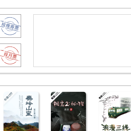
mhkzyz
收藏
1次