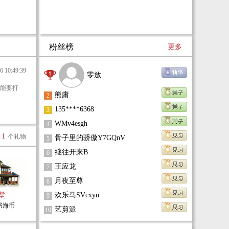
粉丝榜
更多
10:49:39
零放
能要打
熊庸
2
135****6368
3
WMv4esgh
4
1
个礼物
骨子里的骄傲Y7GQnV
5
继往开来B
6
王应龙
7
月夜至尊
8
墅
欢乐马SVcxyu
9
0书海币
艺剪派
10