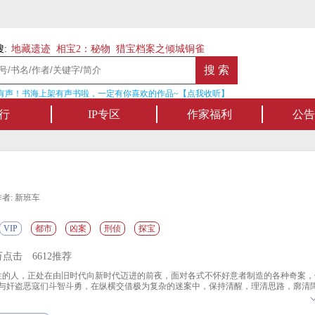
:
地藏遗迹
相宝2：秘物
猎宝档案之倾城铜雀
声！书海上架有声书啦，一定有你喜欢的作品~【点我收听】
名家名作
行
IP专区
作家福利
公告
作者: 新班车
VIP
都市
凶案
刑侦
探宝
4万点击
6612推荐
的人，正处在由旧时代向新时代迈进的前夜，面对各式不怀好意者制造的各种奇案，
与奸盗恶寇们斗智斗勇，在纵横交借极为复杂的迷案中，保持清醒，理清思路，廓清
个个超级奇案拿下。他，就是罪恶的克星大侦探肖光捷。