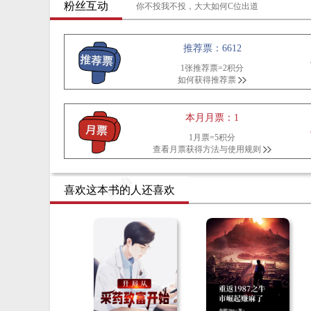
粉丝互动
你不投我不投，大大如何C位出道
推荐票：6612
1张推荐票=2积分
如何获得推荐票
本月月票：1
1月票=5积分
查看月票获得方法与使用规则
喜欢这本书的人还喜欢