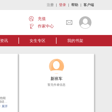
注册
|
登录
|
帮助
|
客户端
充值
作家中心
——欢迎阅读作者张家四叔的作品《张家摸金秘术》让我们一起开启张家摸金流悬疑
资讯
女生专区
我的书架
新班车
暂无作者信息
他能
障碍，
展开