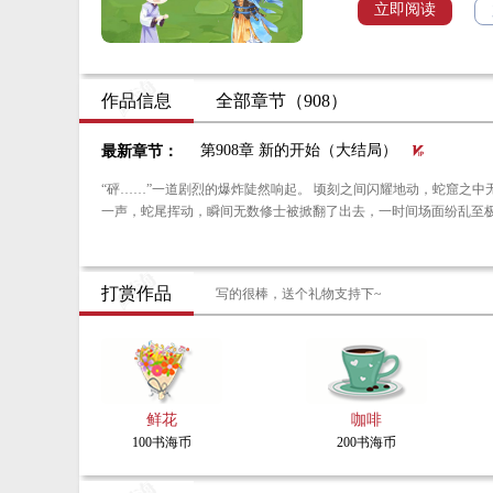
修士：“？？？”
立即阅读
紫光仙帝：“小白兄弟
理一下呗！”
李小白：“污染？很危
作品信息
全部章节（908）
无极魔君：“白哥，魔
法？”
第908章 新的开始（大结局）
最新章节：
李小白：“酸雨啊？很
“砰……”一道剧烈的爆炸陡然响起。 顷刻之间闪耀地动，蛇窟之中无数碎石纷纷落下。 “发生了什么事情？” 吼……就在此时，那被一众修士压制的巨蛇仰头嘶吼
打赏作品
写的很棒，送个礼物支持下~
鲜花
咖啡
100书海币
200书海币