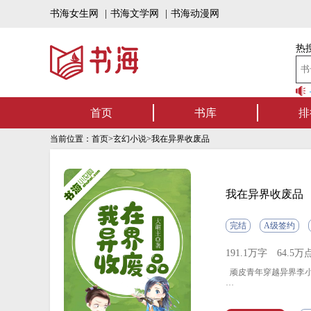
书海女生网
|
书海文学网
|
书海动漫网
热搜
书海听书——好书可听，书海有声！书海上架有声书啦，一
首页
书库
排
当前位置：
首页
>
玄幻小说
>我在异界收废品
我在异界收废品
完结
A级签约
191.1万字
64.5万
顽皮青年穿越异界李小
李小白：“大哥，您这