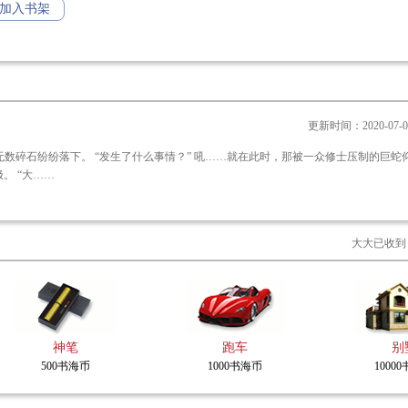
加入书架
，不好了，虚古秘境崩碎，无数太古妖兽的尸骨散落修真界，造成了严重的污染啊，
险啊，得加钱！”
界这几年怨气冲天，腐蚀性魔雨毁坏灵田，已经连续三年不长灵谷了，您瞅瞅有没有
更新时间：2020-07-06 
危险啊，还得加钱！”
一声，蛇尾挥动，瞬间无数修士被掀翻了出去，一时间场面纷乱至极。 “大……
大大已收到
神笔
跑车
别
500书海币
1000书海币
1000