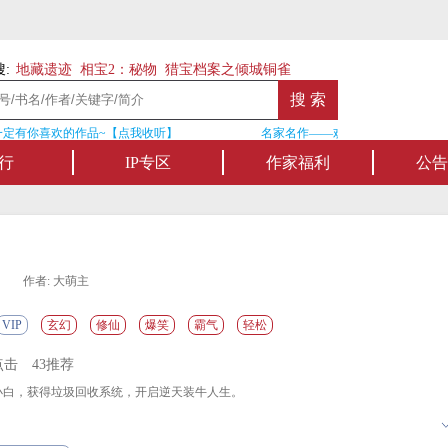
:
地藏遗迹
相宝2：秘物
猎宝档案之倾城铜雀
定有你喜欢的作品~【点我收听】
名家名作——欢迎阅读作者张家四叔
行
IP专区
作家福利
公告
作者: 大萌主
VIP
玄幻
修仙
爆笑
霸气
轻松
点击
43推荐
白，获得垃圾回收系统，开启逆天装牛人生。
仙露瓶子还要嘛？”