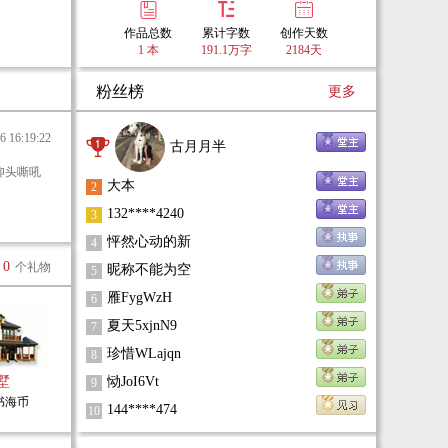
作品总数
累计字数
创作天数
您给治
1 本
191.1万字
2184天
粉丝榜
更多
什么办
16:19:22
古月月半
大本
2
132****4240
3
怦然心动的新
4
0
个礼物
昵称不能为空
5
雁FygWzH
6
夏天5xjnN9
7
珍惜WLajqn
8
墅
恸JoI6Vt
9
0书海币
144****474
10