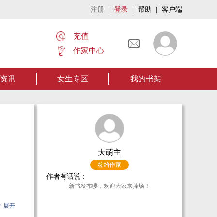
注册
|
登录
|
帮助
|
客户端
充值
作家中心
的作品《张家摸金秘术》让我们一起开启张家摸金流悬疑作品。【点我阅读】
资讯
女生专区
我的书架
大萌主
签约作家
作者有话说：
新书发布喽，欢迎大家来捧场！
展开