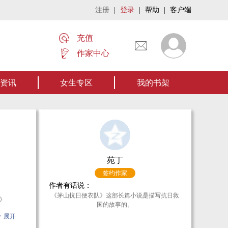
注册
|
登录
|
帮助
|
客户端
充值
作家中心
迎阅读作者张家四叔的作品《张家摸金秘术》让我们一起开启张家摸金流悬疑作品。
资讯
女生专区
我的书架
苑丁
签约作家
作者有话说：
《茅山抗日便衣队》这部长篇小说是描写抗日救
》
国的故事的。
层爱
展开
在艰难