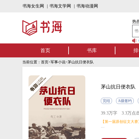
书海女生网
|
书海文学网
|
书海动漫网
热搜
书海听书——好书可听，书海有声！书
首页
书库
排
当前位置：
首页
>
军事小说
>茅山抗日便衣队
茅山抗日便衣队
完结
A级签约
39.3万字
3.3万点
【第一届原创征文大赛
内容简介：《茅山抗日
国的小人物，自觉自愿