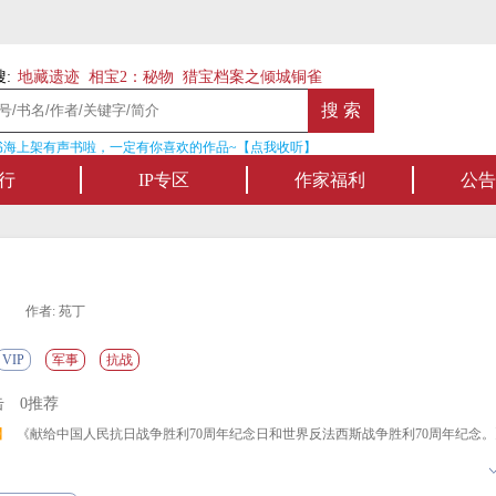
:
地藏遗迹
相宝2：秘物
猎宝档案之倾城铜雀
海上架有声书啦，一定有你喜欢的作品~【点我收听】
名家名作——欢
行
IP专区
作家福利
公告
作者: 苑丁
VIP
军事
抗战
击
0推荐
】
《献给中国人民抗日战争胜利70周年纪念日和世界反法西斯战争胜利70周年纪念。
便衣队》这部长篇小说以抗日救国的历史时代为背景，讲了在动荡的历史背景下，底
地组织起来，投入到抗日救国的伟大斗争中的事迹，描写了这些底层的爱国小人物，