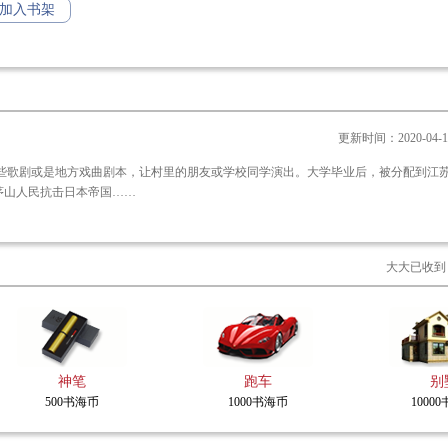
表现出来的叱咤风云，机智勇敢，坚毅顽强，不怕牺牲的斗争精神。
加入书架
更新时间：2020-04-15 
茅山人民抗击日本帝国……
大大已收到
神笔
跑车
别
500书海币
1000书海币
1000