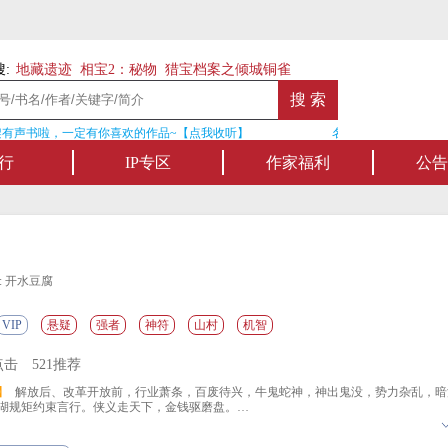
:
地藏遗迹
相宝2：秘物
猎宝档案之倾城铜雀
有声书啦，一定有你喜欢的作品~【点我收听】
名家名作——欢迎阅读
行
IP专区
作家福利
公告
: 开水豆腐
VIP
悬疑
强者
神符
山村
机智
点击
521推荐
】
解放后、改革开放前，行业萧条，百废待兴，牛鬼蛇神，神出鬼没，势力杂乱，暗
湖规矩约束言行。侠义走天下，金钱驱磨盘。
称“相爷”，为解乌血之症，游历山川大河，遍寻五阳，救大善者与水火，送大恶者入