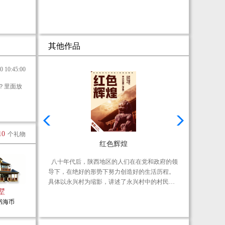
恨情
其他作品
10:45:00
10
个礼物
红色辉煌
艰涩
八十年代后，陕西地区的人们在在党和政府的领
古
导下，在绝好的形势下努力创造好的生活历程。
内
具体以永兴村为缩影，讲述了永兴村中的村民之
系
墅
间的纷纷扰扰恩怨情仇，尽管拥有矛盾可是又互
环
0书海币
相依靠彼此理解共同读过难关。故事自方义成因
阴
贫穷自初三辍学之后开始，他并未放弃自己，积
难
极参加劳动，勇于创拓佳绩，承包蚕农场，历经
下