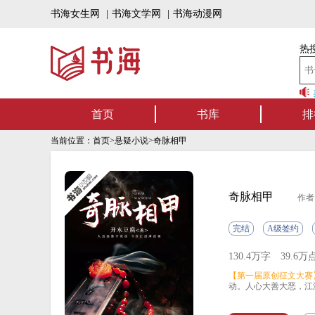
书海女生网
|
书海文学网
|
书海动漫网
热搜
书海听书——好书可听，书海有声！书海上架
首页
书库
排
当前位置：
首页
>
悬疑小说
>奇脉相甲
奇脉相甲
作者
完结
A级签约
130.4万字
39.6万
【第一届原创征文大赛
动。人心大善大恶，江
公孙无为身为相师，人