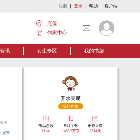
注册
|
登录
|
帮助
|
客户端
充值
作家中心
作者张家四叔的作品《张家摸金秘术》让我们一起开启张家摸金流悬疑作品。【点我
资讯
女生专区
我的书架
开水豆腐
签约作家
流涌
作品总数
累计字数
创作天数
11 本
1469.2万字
2614天
展开
牢