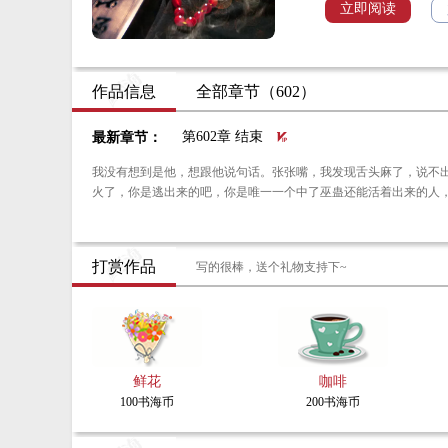
笼。
立即阅读
公孙无为一入江湖，身
仇，未曾亏心，与黑极
人活磊落空炎凉，书
作品信息
全部章节（602）
第602章 结束
最新章节：
我没有想到是他，想跟他说句话。张张嘴，我发现舌头麻了，说不出来，只能发出
火了，你是逃出来的吧，你是唯一一个中了巫蛊还能活着出来的人
打赏作品
写的很棒，送个礼物支持下~
地
地骨师是一种极其稀
电，通阴阳晓五行。
鲜花
咖啡
100书海币
200书海币