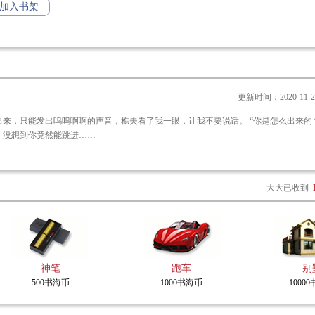
加入书架
不由己，利害两难，全为义字，舍己为人，视金钱如粪土，看苍生如父母。与未蓝爱
插香情义，两肋插刀，终究换得乌血赤，得见功德万世存。
宣正道满沧桑。
更新时间：2020-11-20 
呜呜啊啊的声音，樵夫看了我一眼，让我不要说话。 “你是怎么出来的？里面放
，没想到你竟然能跳进……
大大已收到
骨诡师
地骨相师
有的职业，能呼风雨唤雷
地骨相术出自《地骨志注》，为天书卷一，
难懂，为阴宅吉凶而生，为天下福寿而定。
神笔
跑车
别
500书海币
1000书海币
1000