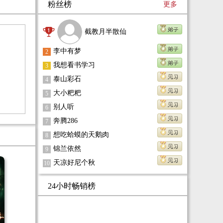
粉丝榜
更多
几次起起落落，他勤劳致富并且带领全村及周边
为
的人奔向美好生活。
的
人
截教月半散仙
险
李中有梦
2
我想看书学习
3
泰山彩石
4
大小粑粑
5
别人听
6
奔腾286
7
想吃蛤蟆的天鹅肉
8
锦兰依然
9
天凉好尼个秋
10
24小时畅销榜