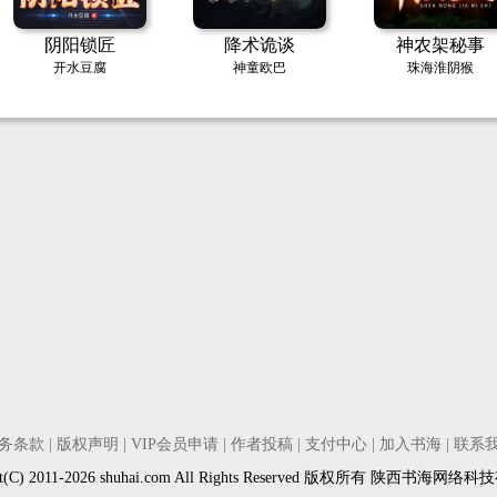
阴阳锁匠
降术诡谈
神农架秘事
开水豆腐
神童欧巴
珠海淮阴猴
务条款
|
版权声明
|
VIP会员申请
|
作者投稿
|
支付中心
|
加入书海
|
联系
ght(C) 2011-2026 shuhai.com All Rights Reserved 版权所有 陕西书海网