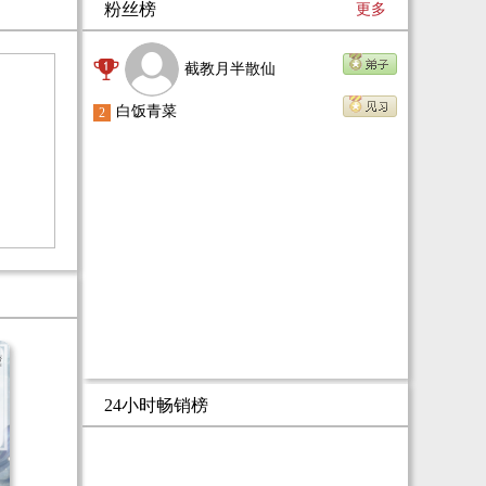
粉丝榜
更多
截教月半散仙
白饭青菜
2
24小时畅销榜