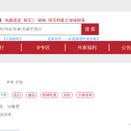
:
地藏遗迹
相宝2：秘物
猎宝档案之倾城铜雀
【点我收听】
名家名作——欢迎阅读作者张家四叔的作品《张家摸金
行
IP专区
作家福利
公告
作者: 灯泡
VIP
玄幻
修仙
扮猪吃虎
轻松
大佬传承
点击
56推荐
越到灵界。
，他本以为开启了主角模板，只等一个不识货、前来退婚的未婚妻打脸，之后便能获
此开启怼天怼地怼空气的爽翻天模式。