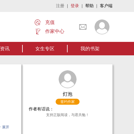
注册
|
登录
|
帮助
|
客户端
充值
作家中心
秘术》让我们一起开启张家摸金流悬疑作品。【点我阅读】
资讯
女生专区
我的书架
灯泡
签约作家
作者有话说：
支持正版阅读，与君共勉！
得系
展开