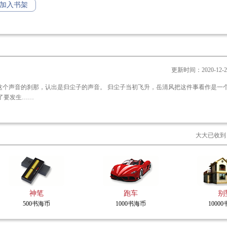
加入书架
没等来，系统老爷爷护体同样没等来，却等来一个糟老头子，因为他长得帅，硬要收
五百年匆匆而过，他终于——
升了，还要传位岳清风，让他当掌门。
更新时间：2020-12-25 
，师父，我不行……
道了要发生……
大大已收到
神笔
跑车
别
500书海币
1000书海币
1000