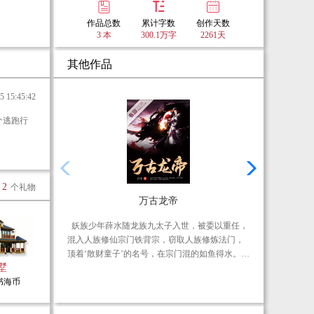
他为
作品总数
累计字数
创作天数
3 本
300.1万字
2261天
其他作品
15:45:42
2
个礼物
万古龙帝
妖族少年薛水随龙族九太子入世，被委以重任，
李
混入人族修仙宗门铁背宗，窃取人族修炼法门，
混
顶着‘散财童子’的名号，在宗门混的如鱼得水。偶
却
墅
得龙之逆鳞，小小锦鲤最终进化成万古龙帝。
他
0书海币