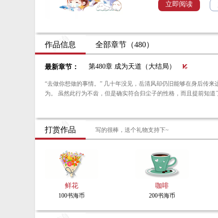
立即阅读
谁料退婚打脸的未婚妻
徒。
时间如白驹过隙，转瞬
作品信息
全部章节（480）
炼气期了……
现在糟老头眼看就要飞
第480章 成为天道（大结局）
最新章节：
岳清风心中慌得一笔
“去做你想做的事情。” 几十年没见，岳清风却仍旧能够在身后传来这个声音的刹那，认出是归尘子的声音。 归尘子当初飞升，岳清风把这件事看作是一个逃跑行
为。 虽然此行为不齿，但是确实符合归尘子的性格，而且提前知
打赏作品
写的很棒，送个礼物支持下~
鲜花
咖啡
100书海币
200书海币