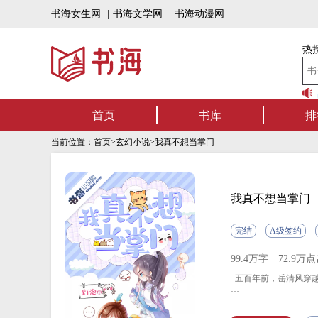
书海女生网
|
书海文学网
|
书海动漫网
热搜
书海听书——好书可听，书海有声！书海上架有声书啦，一定有你喜欢的作品~
首页
书库
排
当前位置：
首页
>
玄幻小说
>我真不想当掌门
我真不想当掌门
完结
A级签约
99.4万字
72.9万
五百年前，岳清风穿
刚来就引发了天地异像
统或者老爷爷护体，就