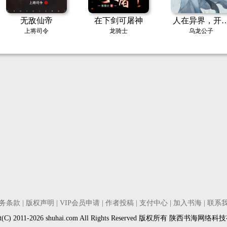
无敌仙帝
在下剑可屠神
人在异界，开
捡到功法感悟
上将司令
龙骑士
乌龙公子
务条款
|
版权声明
|
VIP会员申请
|
作者投稿
|
支付中心
|
加入书海
|
联系
ght(C) 2011-2026 shuhai.com All Rights Reserved 版权所有 陕西书海网