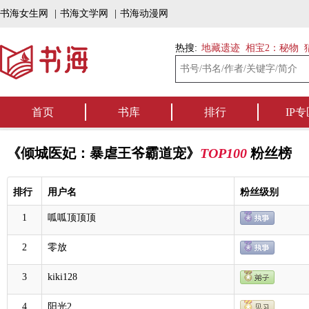
书海女生网
|
书海文学网
|
书海动漫网
热搜:
地藏遗迹
相宝2：秘物
首页
书库
排行
IP专
《倾城医妃：暴虐王爷霸道宠》
TOP100
粉丝榜
排行
用户名
粉丝级别
1
呱呱顶顶顶
2
零放
3
kiki128
4
阳光2