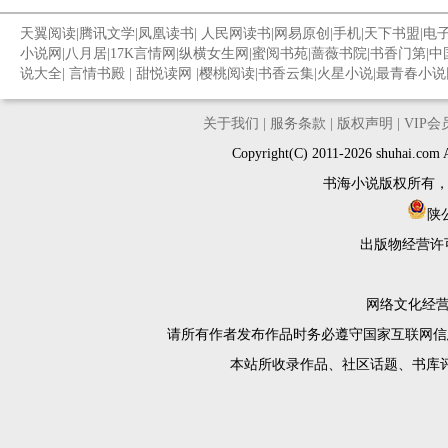
天翼阅读
|
腾讯文学
|
凤凰读书
|
人民网读书
|
网易原创
|
手机
|
天下书盟
|
电
小说网
|
八月居
|
17K言情网
|
纵横女生网
|
蜜阅书苑
|
蔷薇书院
|
书香门第
|
中
说大全
|
言情书殿
|
甜悦读网
|
樱桃阅读
|
书香云集
|
火星小说
|
最青春小说
关于我们
|
服务条款
|
版权声明
|
VIP
Copyright(C) 2011-2026 shuh
书海小说版权所有
陕公
出版物经营许
网络文化经营许
请所有作者发布作品时务必遵守国家互联网信
本站所收录作品、社区话题、书库