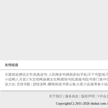
友情链接
天翼阅读
|
腾讯文学
|
凤凰读书
|
人民网读书
|
网易原创
|
手机
|
天下书盟
|
电
小说网
|
八月居
|
17K言情网
|
纵横女生网
|
蜜阅书苑
|
蔷薇书院
|
书香门第
|
中
说大全
|
言情书殿
|
甜悦读网
|
樱桃阅读
|
书香云集
|
火星小说
|
最青春小说
关于我们
|
服务条款
|
版权声明
|
VIP
Copyright(C) 2011-2026 shuh