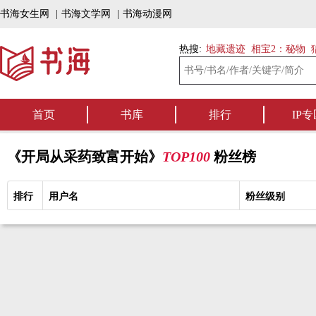
书海女生网
|
书海文学网
|
书海动漫网
热搜:
地藏遗迹
相宝2：秘物
首页
书库
排行
IP专
《开局从采药致富开始》
TOP100
粉丝榜
排行
用户名
粉丝级别