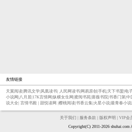
友情链接
天翼阅读
|
腾讯文学
|
凤凰读书
|
人民网读书
|
网易原创
|
手机
|
天下书盟
|
电
小说网
|
八月居
|
17K言情网
|
纵横女生网
|
蜜阅书苑
|
蔷薇书院
|
书香门第
|
中
说大全
|
言情书殿
|
甜悦读网
|
樱桃阅读
|
书香云集
|
火星小说
|
最青春小说
关于我们
|
服务条款
|
版权声明
|
VIP
Copyright(C) 2011-2026 shuh