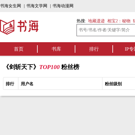
书海女生网
|
书海文学网
|
书海动漫网
热搜:
地藏遗迹
相宝2：秘物
首页
书库
排行
IP专
《剑斩天下》
TOP100
粉丝榜
排行
用户名
粉丝级别