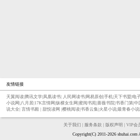
友情链接
天翼阅读
|
腾讯文学
|
凤凰读书
|
人民网读书
|
网易原创
|
手机
|
天下书盟
|
电
小说网
|
八月居
|
17K言情网
|
纵横女生网
|
蜜阅书苑
|
蔷薇书院
|
书香门第
|
中
说大全
|
言情书殿
|
甜悦读网
|
樱桃阅读
|
书香云集
|
火星小说
|
最青春小说
关于我们
|
服务条款
|
版权声明
|
VIP
Copyright(C) 2011-2026 shuh