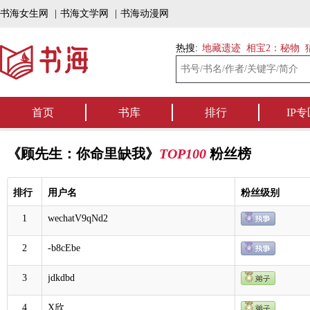
书海女生网
|
书海文学网
|
书海动漫网
热搜:
地藏遗迹
相宝2：秘物
首页
书库
排行
IP专
《顾先生：你命里缺我》
TOP100
粉丝榜
排行
用户名
粉丝级别
1
wechatV9qNd2
2
-b8cEbe
3
jdkdbd
4
X欣