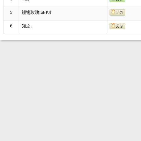
5
铿锵玫瑰faEPJl
6
知之。