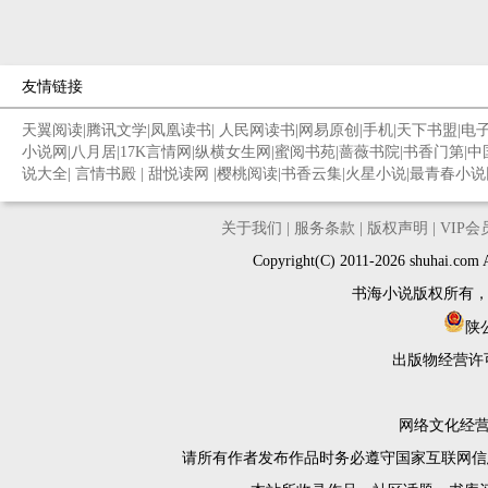
友情链接
天翼阅读
|
腾讯文学
|
凤凰读书
|
人民网读书
|
网易原创
|
手机
|
天下书盟
|
电
小说网
|
八月居
|
17K言情网
|
纵横女生网
|
蜜阅书苑
|
蔷薇书院
|
书香门第
|
中
说大全
|
言情书殿
|
甜悦读网
|
樱桃阅读
|
书香云集
|
火星小说
|
最青春小说
关于我们
|
服务条款
|
版权声明
|
VIP
Copyright(C) 2011-2026 shuh
书海小说版权所有
陕公
出版物经营许
网络文化经营许
请所有作者发布作品时务必遵守国家互联网信