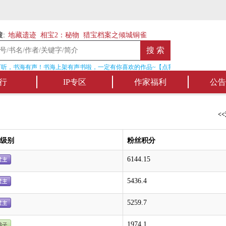
:
地藏遗迹
相宝2：秘物
猎宝档案之倾城铜雀
听，书海有声！书海上架有声书啦，一定有你喜欢的作品~【点我收听】
行
IP专区
作家福利
公告
<
级别
粉丝积分
6144.15
5436.4
5259.7
1974.1