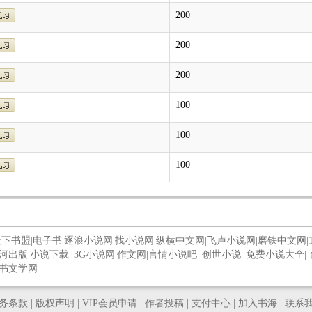
200
200
200
100
100
100
天下书盟
|
电子书
|
逐浪小说网
|
找小说网
|
纵横中文网
|
飞卢小说网
|
磨铁中文网
|
河出版
|
小说下载
|
3G小说网
|
作文网
|
言情小说吧
|
创世小说
|
免费小说大全
|
书文学网
务条款
|
版权声明
|
VIP会员申请
|
作者投稿
|
支付中心
|
加入书海
|
联系