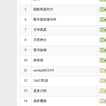
5
国歌和是对方
6
辉丰股份复印件
7
月华风柔
8
灭世神火
9
星河如海
10
就有很
11
wechatJ6USV9
12
34423乳房
13
是多少的
14
鼎折覆餗