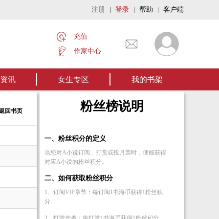
注册
|
登录
|
帮助
|
客户端
充值
作家中心
名家名作——欢迎阅读作者张家四叔的作品《张家摸金秘术》让我们一起开启张家
资讯
女生专区
我的书架
粉丝榜说明
<返回书页
一、粉丝积分的定义
当您对A小说订阅、打赏或投月票时，便能获得
对应A小说的粉丝积分。
二、如何获取粉丝积分
1、订阅VIP章节：每订阅1书海币获得1粉丝积
分。
2、打赏作者：每打赏1书海币获得1粉丝积分。