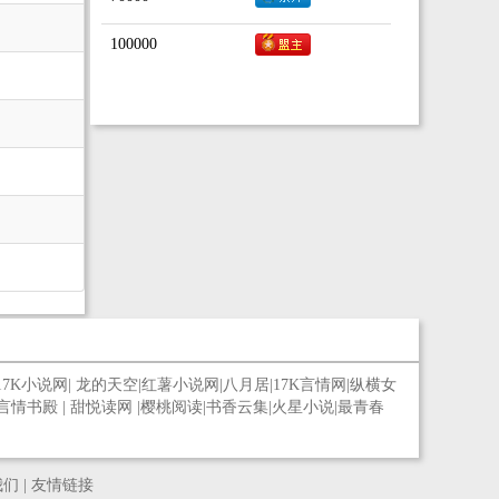
100000
17K小说网
|
龙的天空
|
红薯小说网
|
八月居
|
17K言情网
|
纵横女
言情书殿
|
甜悦读网
|
樱桃阅读
|
书香云集
|
火星小说
|
最青春
我们
|
友情链接