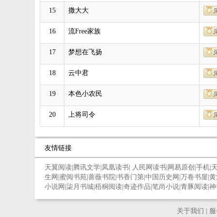
15
撒大大
16
流Free家族
17
梦想在飞扬
18
云中君
19
本色小农民
20
上将司令
友情链接
天翼阅读
|
腾讯文学
|
凤凰读书
|
人民网读书
|
网易原创
|
手机
|
生网
|
蜜阅书苑
|
蔷薇书院
|
书香门第
|
中国历史网
|
万卷书屋
|
黄
小说网
|
柒月书城
|
梧桐阅读
|
奇迹作品
|
笔尚小说
|
青豚阅读
|
神
关于我们
|
服