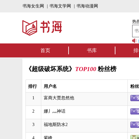
书海女生网
|
书海文学网
|
书海动漫网
热搜
书海听书——好书可
首页
书库
排
《超级破坏系统》
TOP100
粉丝榜
排行
用户名
粉丝
1
富商大贾忽然他
2
娜丿灬神话
3
福地斯防水2
4
紫峰