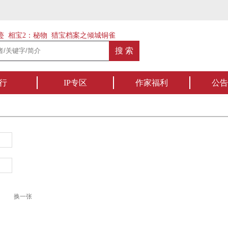
迹
相宝2：秘物
猎宝档案之倾城铜雀
行
IP专区
作家福利
公告
换一张