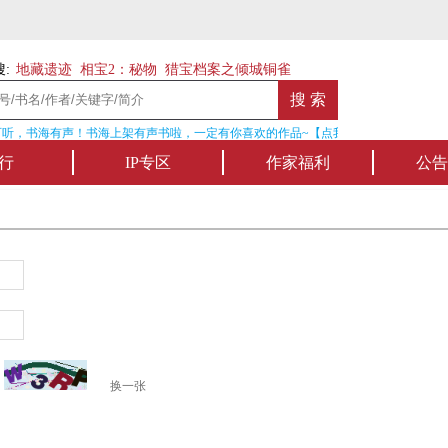
:
地藏遗迹
相宝2：秘物
猎宝档案之倾城铜雀
听，书海有声！书海上架有声书啦，一定有你喜欢的作品~【点我收听】
行
IP专区
作家福利
公告
换一张