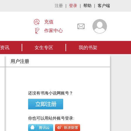
注册
|
登录
|
帮助
|
客户端
充值
作家中心
名家名作——欢迎阅读作者张家四叔的作品《张家摸金秘术》让我们一起开启张家
资讯
女生专区
我的书架
用户注册
还没有书海小说网账号？
你也可以用站外账号登录: