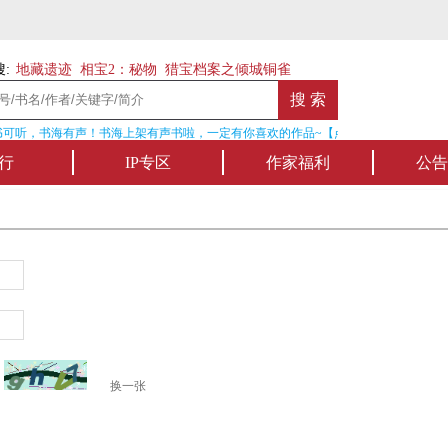
:
地藏遗迹
相宝2：秘物
猎宝档案之倾城铜雀
可听，书海有声！书海上架有声书啦，一定有你喜欢的作品~【点我收听】
行
IP专区
作家福利
公告
换一张