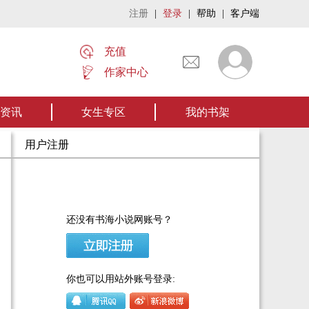
注册
|
登录
|
帮助
|
客户端
充值
作家中心
名家名作——欢迎阅读作者张家四叔的作品《张家摸金秘术》让我们一起开启张
资讯
女生专区
我的书架
用户注册
还没有书海小说网账号？
你也可以用站外账号登录: