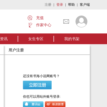
注册
|
登录
|
帮助
|
客户端
充值
作家中心
名家名作——欢迎阅读作者张家四叔的作品《张家摸金秘术》让我们一起开启张
资讯
女生专区
我的书架
用户注册
还没有书海小说网账号？
你也可以用站外账号登录: