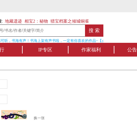
:
地藏遗迹
相宝2：秘物
猎宝档案之倾城铜雀
可听，书海有声！书海上架有声书啦，一定有你喜欢的作品~【点我收听】
行
IP专区
作家福利
公告
换一张