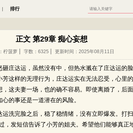
|
排行
正文 第29章 痴心妄想
|
|
：柠菠萝
字数：6325
更新时间：2025年08月11日
怒砸庄达运，虽然没有中，但热水溅在了庄达运的
小芳这样的无理行为，庄达运实在无法忍受，心里
想，这夫妻一场，也的确不容易。即使离婚了，后
知心的事还是一道潜在的风险。
达运洗完脸之后，稳了稳情绪，没有立即爆发。打扫
经过，发短信告诉了小芳的姐夫。希望他们能够真正