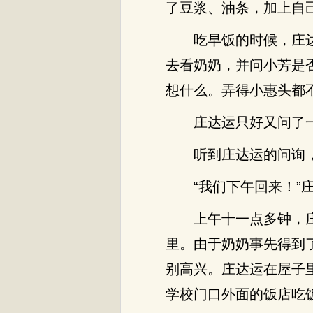
了豆浆、油条，加上自
吃早饭的时候，庄
去看奶奶，并问小芳是
想什么。弄得小惠头都
庄达运只好又问了
听到庄达运的问询
“我们下午回来！”
上午十一点多钟，
里。由于奶奶事先得到
别高兴。庄达运在屋子
学校门口外面的饭店吃