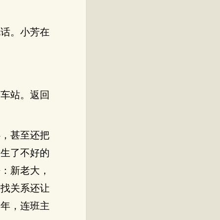
。
电话。小芳在
火车站。返回
心，甚至还把
产生了不好的
法：新老大，
亲找关系还让
那年，连班主