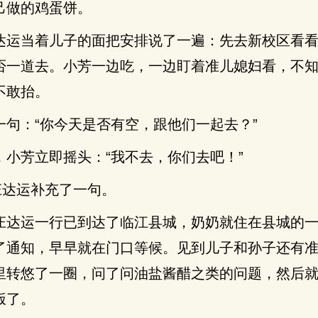
己做的鸡蛋饼。
达运当着儿子的面把安排说了一遍：先去新校区看
否一道去。小芳一边吃，一边盯着准儿媳妇看，不
不敢抬。
一句：“你今天是否有空，跟他们一起去？”
，小芳立即摇头：“我不去，你们去吧！”
庄达运补充了一句。
庄达运一行已到达了临江县城，奶奶就住在县城的
了通知，早早就在门口等候。见到儿子和孙子还有
里转悠了一圈，问了问油盐酱醋之类的问题，然后
饭了。