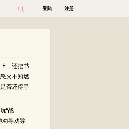
登陆
注册
脸上，还把书
的怒火不知燃
面是否还得寻
玩“战
地劝导劝导。