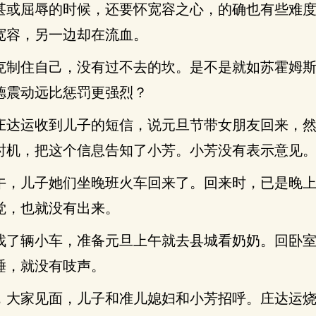
甚或屈辱的时候，还要怀宽容之心，的确也有些难
宽容，另一边却在流血。
克制住自己，没有过不去的坎。是不是就如苏霍姆
德震动远比惩罚更强烈？
庄达运收到儿子的短信，说元旦节带女朋友回来，
时机，把这个信息告知了小芳。小芳没有表示意见
午，儿子她们坐晚班火车回来了。回来时，已是晚
觉，也就没有出来。
找了辆小车，准备元旦上午就去县城看奶奶。回卧
睡，就没有吱声。
，大家见面，儿子和准儿媳妇和小芳招呼。庄达运