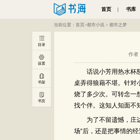
首页
|
书库
当前位置：
首页
>
都市小说
>
都市之梦
目录
作者
设置
话说小芳用热水杯
桌弄得狼藉不堪。针对
书架
烧了多少次。可转念一
书页
找个伴。这知人知面不
为了不留遗憾，庄
场”后，还是把事情的