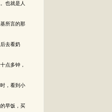
度。也就是人
斯基所言的那
然后去看奶
。
上十点多钟，
室时，看到小
烧的早饭，买