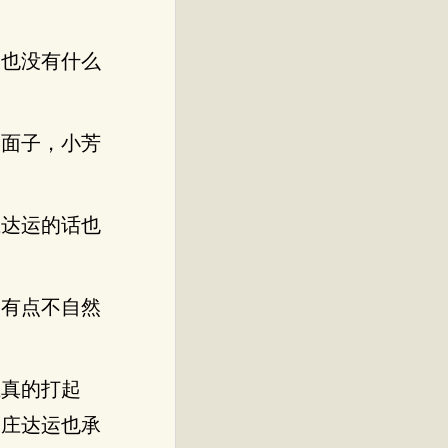
饭也没有什么
了面子，小芳
庄达运的话也
运有点不自然
上真的打起
。庄达运也承