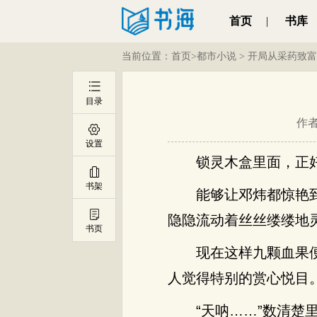
首页
|
书库
当前位置：
首页
>
都市小说
>
开局从采药致富
目录
作
设置
锁灵木盒里面，正
书架
能够让邓炜都惊艳
隐隐流动着丝丝缕缕地
书页
现在这样九颗血果
人觉得特别的赏心悦目
“天呐……”数清