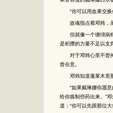
“你可以用血果交
故魂指点着邓炜，
但就像一个缠绵病
是积攒的力量不足以支
对于邓炜心里不曾
曾在意。
邓炜知道蓬莱木里
“如果戴琳娜你愿
给你炼制些药出来。”
道：“你可以先跟那位大