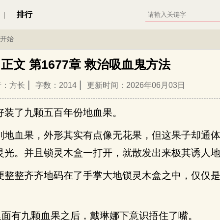
|
排行
开始
正文 第1677章 救治吸血鬼方法
|
|
者：方长
字数：2014
更新时间：2026年06月03日
好装了九颗五百年份地血果。
到地血果，外形其实有点像无花果，但这果子却通
灵光。并且锁灵木盒一打开，就散发出来极其诱人
便整整齐齐地码在了手掌大地锁灵木盒之中，仅仅
。
楚里面有九颗血果之后，戴琳娜下意识捂住了嘴。