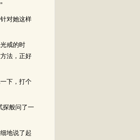
”
有针对她这样
流光戒的时
种方法，正好
说一下，打个
试探般问了一
详细地说了起