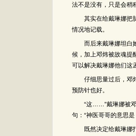
法不是没有，只是会稍
其实在给戴琳娜把
情况地记载。
而后来戴琳娜坦白
候，加上邓炜被故魂提
可以解决戴琳娜他们这
仔细思量过后，邓
预防针也好。
“这……”戴琳娜被
句：“神医哥哥的意思是
既然决定给戴琳娜