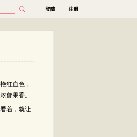
登陆
注册
体艳红血色，
地浓郁果香。
是看着，就让