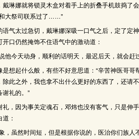
，戴琳娜就将锁灵木盒对着手上的折叠手机鼓捣了
和大祭司联系过了……”
的语气太过急切，戴琳娜深吸一口气之后，定了定
可开口仍然掩饰不住语气中的激动道：
司说他今天动身，顺利的话明天，最迟后天，就会赶过
像是想起什么般，有些不好意思道：“辛苦神医哥哥
，除此之外，我也拿不出什么更好的东西了，还请
备谢礼的。”
谢礼，因为事关定魂石，邓炜也没有客气，只是伸
白道：
脉象，虽然时间短，但是根据你说的，医治你们族人