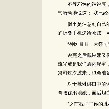
不等邓炜的话说完
气激动地说道：“我已经
似乎是注意到自己
的折叠手机递给邓炜，
“神医哥哥，大祭
说完之后戴琳娜又
流光戒是我们族内秘宝
祭司这次过来，也会准
对于戴琳娜口中的
弯腰鞠躬地她，而后坦
“之前我把了你的