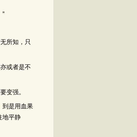
”
一无所知，只
注亦或者是不
想要变强。
，到是用血果
往地平静