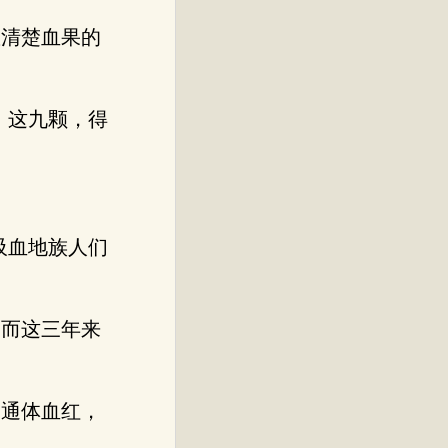
数清楚血果的
，这九颗，得
吸血地族人们
，而这三年来
，通体血红，