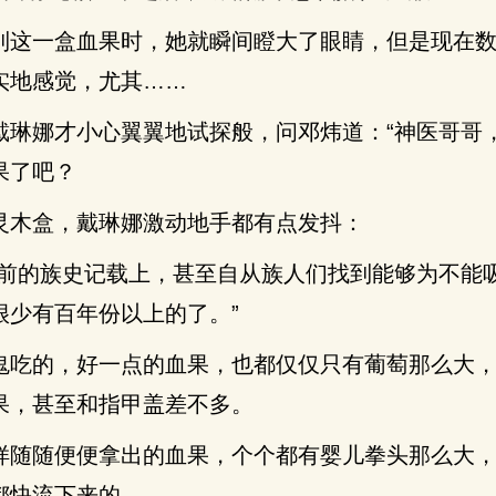
到这一盒血果时，她就瞬间瞪大了眼睛，但是现在
实地感觉，尤其……
戴琳娜才小心翼翼地试探般，问邓炜道：“神医哥哥
果了吧？
灵木盒，戴琳娜激动地手都有点发抖：
年前的族史记载上，甚至自从族人们找到能够为不能
很少有百年份以上的了。”
鬼吃的，好一点的血果，也都仅仅只有葡萄那么大
果，甚至和指甲盖差不多。
样随随便便拿出的血果，个个都有婴儿拳头那么大
都快流下来的。