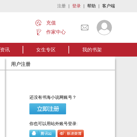
注册
|
登录
|
帮助
|
客户端
充值
作家中心
名家名作——欢迎阅读作者张家四叔的作品《张家摸金秘术》让我们一起开启张
资讯
女生专区
我的书架
用户注册
还没有书海小说网账号？
你也可以用站外账号登录: