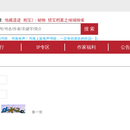
:
地藏遗迹
相宝2：秘物
猎宝档案之倾城铜雀
可听，书海有声！书海上架有声书啦，一定有你喜欢的作品~【点我收听】
行
IP专区
作家福利
公告
换一张