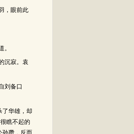
羽，眼前此
道。
的沉寂。袁
自刘备口
杀了华雄，却
人很瞧不起的
公孙瓒，反而