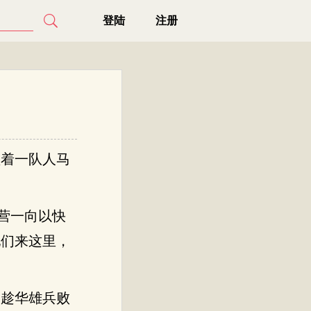
登陆
注册
领着一队人马
营一向以快
他们来这里，
们趁华雄兵败