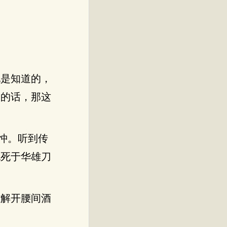
他是知道的，
了的话，那这
忡。听到传
也死于华雄刀
雄解开腰间酒