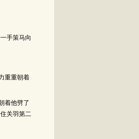
，一手策马向
力重重朝着
朝着他劈了
挡住关羽第二