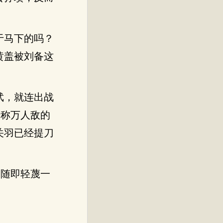
于马下的吗？
黄盖被刘备这
武，就连出战
号称万人敌的
关羽已经提刀
，随即轻蔑一