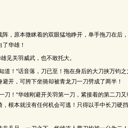
战阵，原本微眯着的双眼猛地睁开，单手拖刀在后
向了华雄！
华雄见关羽威武，也不敢托大。
配知道！”话音落，刀已至！拖在身后的大刀挟万钧之
身避开，可胯下坐骑却被青龙刀一刀劈成了两半！
某一刀！”华雄刚避开关羽第一刀，紧接着的第二刀又
骑，根本就没有任何机会可逃！只得以手中长刀硬