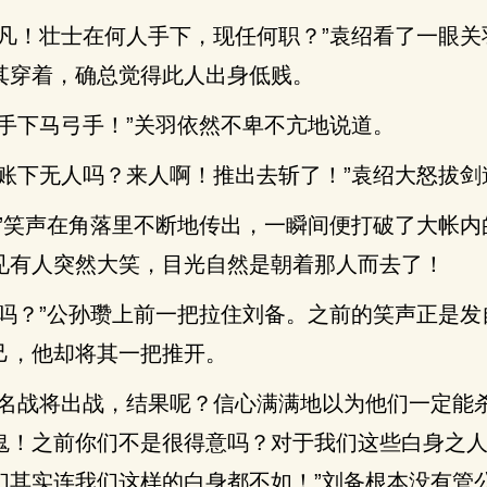
不凡！壮士在何人手下，现任何职？”袁绍看了一眼关
其穿着，确总觉得此人出身低贱。
德手下马弓手！”关羽依然不卑不亢地说道。
我账下无人吗？来人啊！推出去斩了！”袁绍大怒拔剑
…”笑声在角落里不断地传出，一瞬间便打破了大帐内
见有人突然大笑，目光自然是朝着那人而去了！
了吗？”公孙瓒上前一把拉住刘备。之前的笑声正是发
己，他却将其一把推开。
多名战将出战，结果呢？信心满满地以为他们一定能
鬼！之前你们不是很得意吗？对于我们这些白身之
们其实连我们这样的白身都不如！”刘备根本没有管