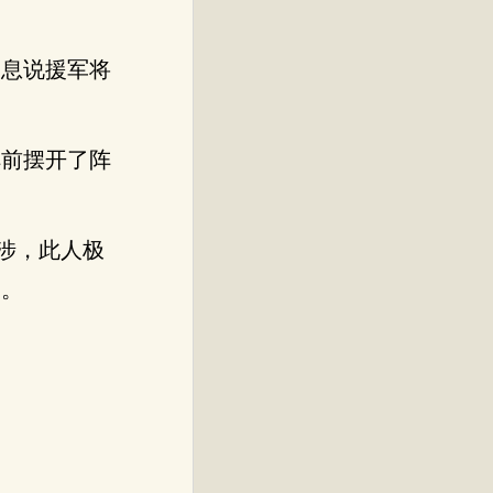
消息说援军将
阵前摆开了阵
涉，此人极
的。