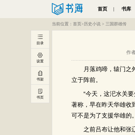
首页
|
书库
当前位置：
首页
>
历史小说
>
三国群雄传
目录
作
设置
月落鸡啼，辕门之
立于阵前。
书架
“今天，这汜水关
书页
著称，早在昨天华雄收
可不是为了支援华雄的
之前吕布让他和张