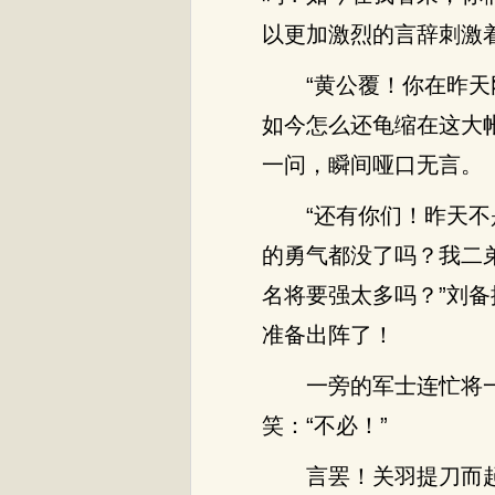
以更加激烈的言辞刺激
“黄公覆！你在昨
如今怎么还龟缩在这大
一问，瞬间哑口无言。
“还有你们！昨天
的勇气都没了吗？我二
名将要强太多吗？”刘
准备出阵了！
一旁的军士连忙将
笑：“不必！”
言罢！关羽提刀而