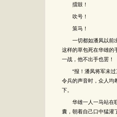
擂鼓！
吹号！
策马！
一切都如潘凤以前
这样的草包死在华雄的
一战，他不出手也罢！
“报！潘凤将军未
令兵的声音时，众人均
下。
华雄一人一马站在
囊，朝着自己口中猛灌