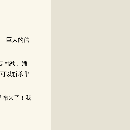
杀！巨大的信
是韩馥。潘
定可以斩杀华
吕布来了！我