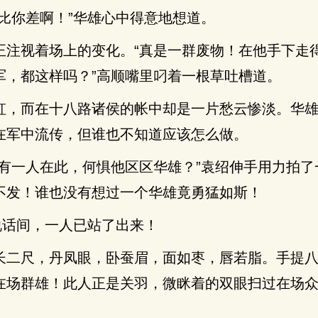
比你差啊！”华雄心中得意地想道。
正注视着场上的变化。“真是一群废物！在他手下走
军，都这样吗？”高顺嘴里叼着一根草吐槽道。
虹，而在十八路诸侯的帐中却是一片愁云惨淡。华
在军中流传，但谁也不知道应该怎么做。
丑有一人在此，何惧他区区华雄？”袁绍伸手用力拍了
不发！谁也没有想过一个华雄竟勇猛如斯！
说话间，一人已站了出来！
长二尺，丹凤眼，卧蚕眉，面如枣，唇若脂。手提
在场群雄！此人正是关羽，微眯着的双眼扫过在场