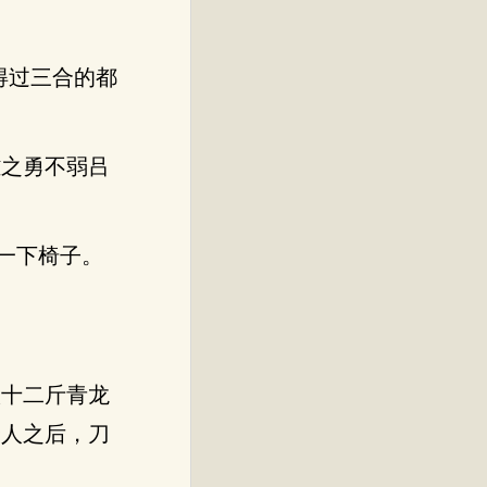
得过三合的都
雄之勇不弱吕
一下椅子。
八十二斤青龙
众人之后，刀