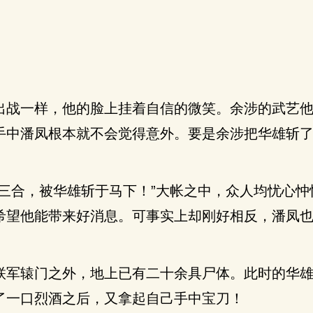
出战一样，他的脸上挂着自信的微笑。余涉的武艺
手中潘凤根本就不会觉得意外。要是余涉把华雄斩
过三合，被华雄斩于马下！”大帐之中，众人均忧心忡
希望他能带来好消息。可事实上却刚好相反，潘凤
联军辕门之外，地上已有二十余具尸体。此时的华
了一口烈酒之后，又拿起自己手中宝刀！