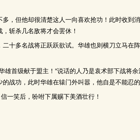
不多，但他却很清楚这人一向喜欢抢功！此时收到
战，斩杀几名敌将才会罢休！
，二十多名战将正跃跃欲试。华雄也则横刀立马在
。
斩华雄首级献于盟主！”说话的人乃是袁术部下战将余
少的战功，此时华雄在辕门外叫嚣，他自是不能忍
自信一笑后，吩咐下属赐下美酒壮行！