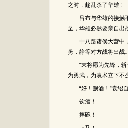
之时，趁乱杀了华雄！
吕布与华雄的接触
至，华雄必然要亲自出
十八路诸侯大营中
势，静等对方战将出战
“末将愿为先锋，
为勇武，为袁术立下不
“好！赐酒！”袁绍
饮酒！
摔碗！
上马！