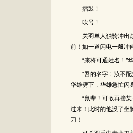
擂鼓！
吹号！
关羽单人独骑冲出
前！如一道闪电一般冲
“来将可通姓名！”
“吾的名字！汝不
华雄劈下，华雄急忙闪
“鼠辈！可敢再接
过来！此时的他没了坐
刀！