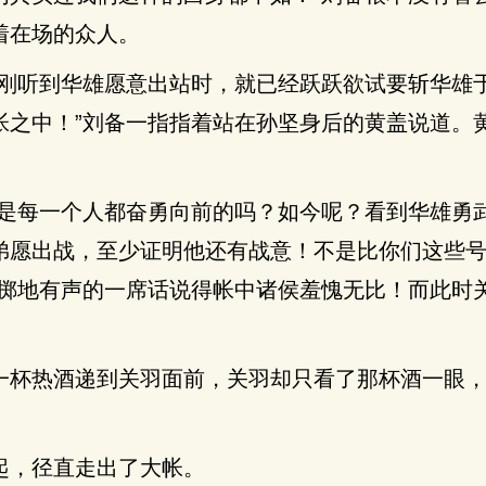
着在场的众人。
天刚听到华雄愿意出站时，就已经跃跃欲试要斩华雄
帐之中！”刘备一指指着站在孙坚身后的黄盖说道。
不是每一个人都奋勇向前的吗？如今呢？看到华雄勇
弟愿出战，至少证明他还有战意！不是比你们这些
备掷地有声的一席话说得帐中诸侯羞愧无比！而此时
一杯热酒递到关羽面前，关羽却只看了那杯酒一眼
起，径直走出了大帐。