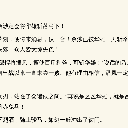
余涉定会将华雄斩落马下！
片刻，便传来消息，仅一合！余涉已被华雄一刀斩
失落。众人皆大惊失色！
我部悍将潘凤，擅使百斤利斧，可斩华雄！”说话的乃
自出战以来一直未尝一败。他有理由相信，潘凤一
兵刃，站在了众诸侯之间。“莫说是区区华雄，就是
的赤兔马！”
下烈酒，骑上骏马，如剑一般冲出了辕门。