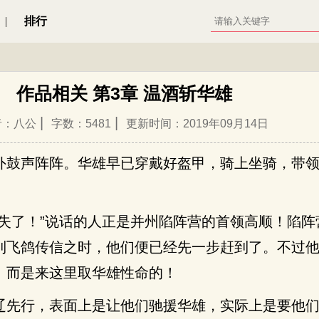
|
排行
作品相关 第3章 温酒斩华雄
|
|
者：八公
字数：5481
更新时间：2019年09月14日
外鼓声阵阵。华雄早已穿戴好盔甲，骑上坐骑，带
要失了！”说话的人正是并州陷阵营的首领高顺！陷阵
到飞鸽传信之时，他们便已经先一步赶到了。不过
。而是来这里取华雄性命的！
辽先行，表面上是让他们驰援华雄，实际上是要他