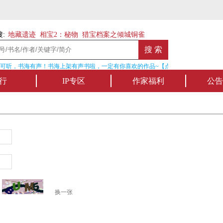
:
地藏遗迹
相宝2：秘物
猎宝档案之倾城铜雀
可听，书海有声！书海上架有声书啦，一定有你喜欢的作品~【点我收听】
行
IP专区
作家福利
公告
换一张