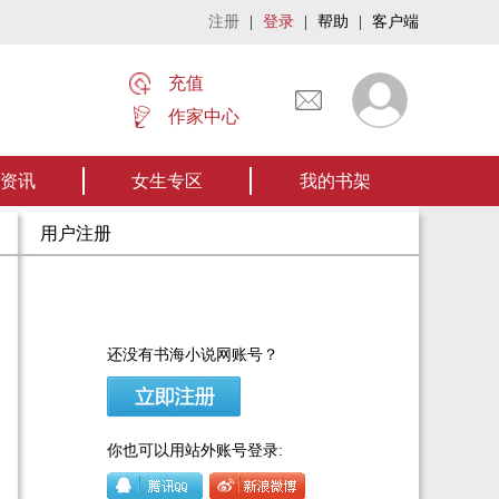
注册
|
登录
|
帮助
|
客户端
充值
作家中心
名家名作——欢迎阅读作者张家四叔的作品《张家摸金秘术》让我们一起开启张
资讯
女生专区
我的书架
用户注册
还没有书海小说网账号？
你也可以用站外账号登录: