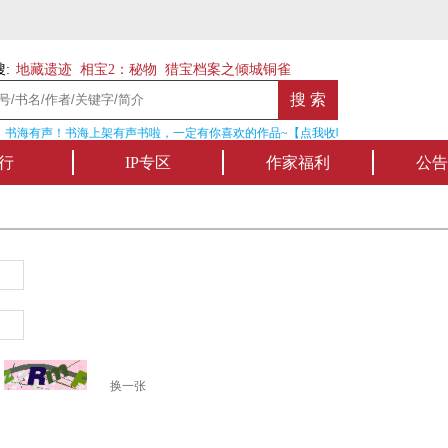
:
地藏遗迹
相宝2：秘物
猎宝档案之倾城铜雀
书海有声！书海上架有声书啦，一定有你喜欢的作品~【点我收听】
名
行
IP专区
作家福利
公告
换一张