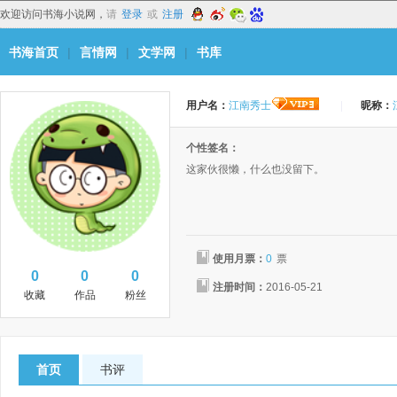
欢迎访问书海小说网，
请
登录
或
注册
书海首页
|
言情网
|
文学网
|
书库
用户名：
江南秀士
|
昵称：
个性签名：
这家伙很懒，什么也没留下。
使用月票：
0
票
0
0
0
注册时间：
2016-05-21
收藏
作品
粉丝
首页
书评