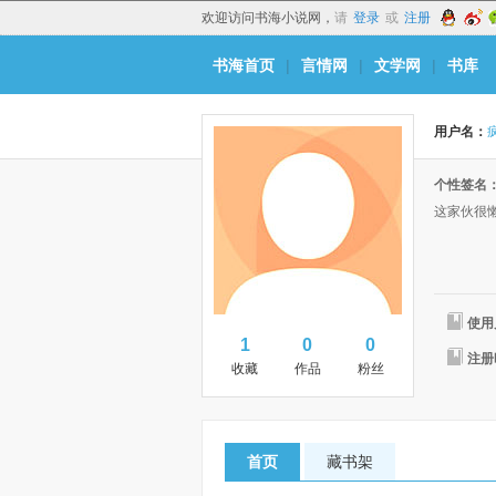
欢迎访问书海小说网，
请
登录
或
注册
书海首页
|
言情网
|
文学网
|
书库
用户名：
个性签名
这家伙很
使用
1
0
0
注册
收藏
作品
粉丝
首页
藏书架