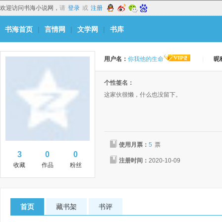
欢迎访问书海小说网，
请
登录
或
注册
书海首页
|
言情网
|
文学网
|
书库
用户名：
你我他的生命
|
昵
个性签名：
这家伙很懒，什么也没留下。
使用月票：
5
票
3
0
0
注册时间：
2020-10-09
收藏
作品
粉丝
首页
藏书架
书评