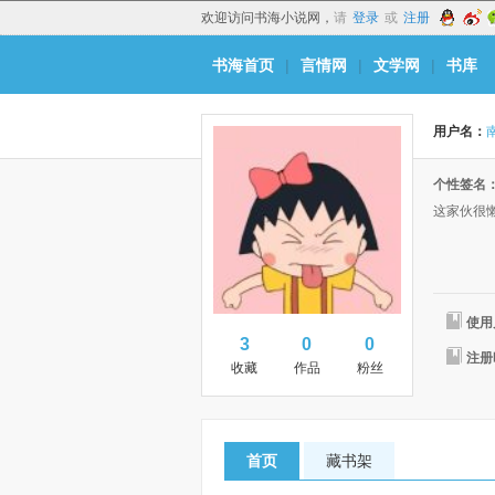
欢迎访问书海小说网，
请
登录
或
注册
书海首页
|
言情网
|
文学网
|
书库
用户名：
个性签名
这家伙很
使用
3
0
0
注册
收藏
作品
粉丝
首页
藏书架