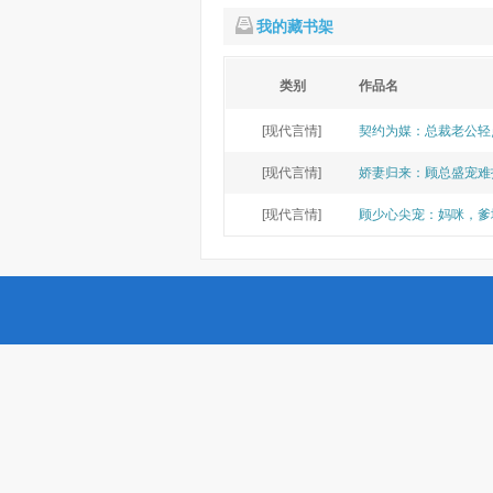
我的藏书架
类别
作品名
[现代言情]
契约为媒：总裁老公轻
[现代言情]
娇妻归来：顾总盛宠难
[现代言情]
顾少心尖宠：妈咪，爹