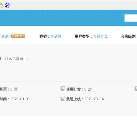
李从愿
|
昵称：
李从愿
|
用户类型：
普通会员
|
会员级别
：
懒，什么也没留下。
月票：
0
票
使用打赏：
0
次
时间：
2021-01-01
最近上线：
2021-07-14