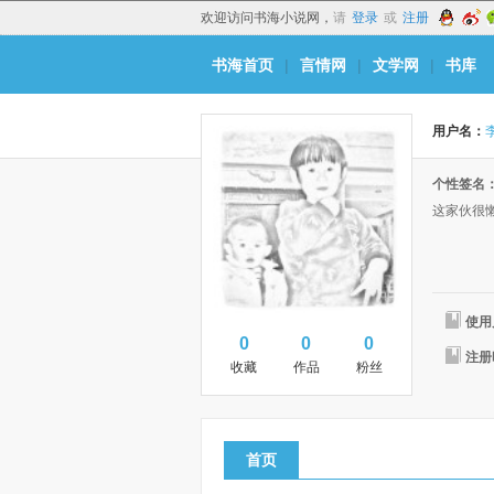
欢迎访问书海小说网，
请
登录
或
注册
书海首页
|
言情网
|
文学网
|
书库
用户名：
个性签名
这家伙很
使用
0
0
0
注册
收藏
作品
粉丝
首页