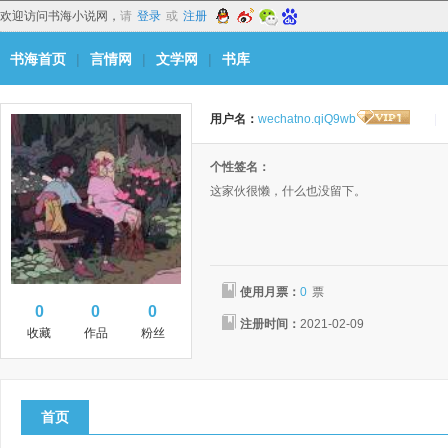
欢迎访问书海小说网，
请
登录
或
注册
书海首页
|
言情网
|
文学网
|
书库
用户名：
wechatno.qiQ9wb
|
个性签名：
这家伙很懒，什么也没留下。
使用月票：
0
票
0
0
0
注册时间：
2021-02-09
收藏
作品
粉丝
首页