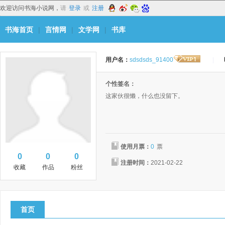
欢迎访问书海小说网，
请
登录
或
注册
书海首页
|
言情网
|
文学网
|
书库
用户名：
sdsdsds_91400
|
个性签名：
这家伙很懒，什么也没留下。
使用月票：
0
票
0
0
0
注册时间：
2021-02-22
收藏
作品
粉丝
首页