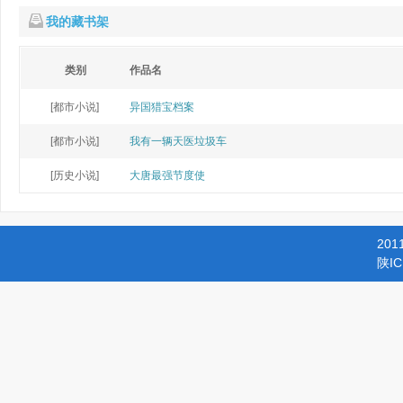
我的藏书架
类别
作品名
[都市小说]
异国猎宝档案
[都市小说]
我有一辆天医垃圾车
[历史小说]
大唐最强节度使
201
陕IC