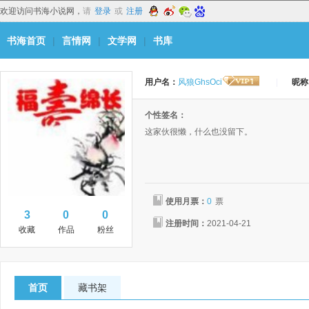
欢迎访问书海小说网，
请
登录
或
注册
书海首页
|
言情网
|
文学网
|
书库
用户名：
风狼GhsOci
|
昵称
个性签名：
这家伙很懒，什么也没留下。
使用月票：
0
票
3
0
0
注册时间：
2021-04-21
收藏
作品
粉丝
首页
藏书架