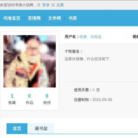
欢迎访问书海小说网，
请
登录
或
注册
书海首页
|
言情网
|
文学网
|
书库
用户名：
转身、向前走
|
昵
个性签名：
这家伙很懒，什么也没留下。
使用月票：
0
票
1
0
0
注册时间：
2021-05-30
收藏
作品
粉丝
首页
藏书架