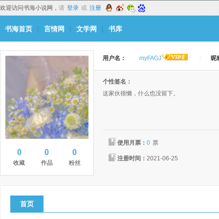
欢迎访问书海小说网，
请
登录
或
注册
书海首页
|
言情网
|
文学网
|
书库
用户名：
myFAGJ
|
昵
个性签名：
这家伙很懒，什么也没留下。
使用月票：
0
票
0
0
0
注册时间：
2021-06-25
收藏
作品
粉丝
首页