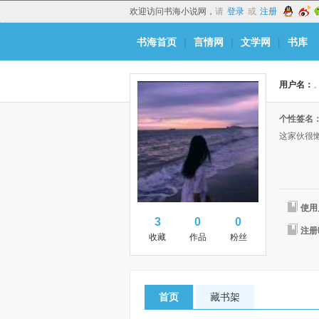
欢迎访问书海小说网，
请
登录
或
注册
书海首页
|
言情网
|
文学网
|
书库
用户名：
。
个性签名
这家伙很
使用
3
0
0
注册
收藏
作品
粉丝
首页
藏书架