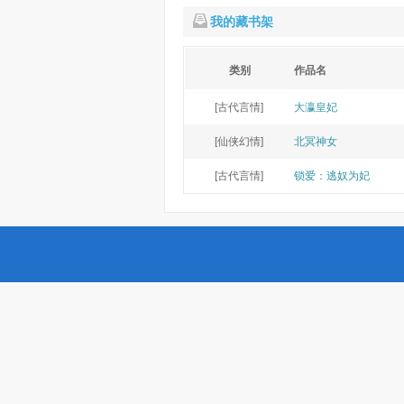
我的藏书架
类别
作品名
[古代言情]
大瀛皇妃
[仙侠幻情]
北冥神女
[古代言情]
锁爱：逃奴为妃