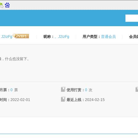
J2izFg
|
昵称：
。J2izFg
|
用户类型：
普通会员
|
会员
：
懒，什么也没留下。
月票：
0
票
使用打赏：
0
次
时间：
2022-02-01
最近上线：
2024-02-15