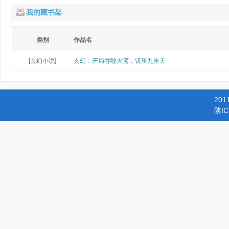
我的藏书架
类别
作品名
[玄幻小说]
玄幻：开局吞噬火鸾，镇压九重天
201
陕IC