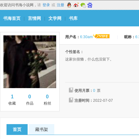
欢迎访问书海小说网，
请
登录
或
注册
书海首页
|
言情网
|
文学网
|
书库
用户名：
6:30am
|
昵称：
6
个性签名：
这家伙很懒，什么也没留下。
使用月票：
0
票
1
0
0
注册时间：
2022-07-07
收藏
作品
粉丝
首页
藏书架