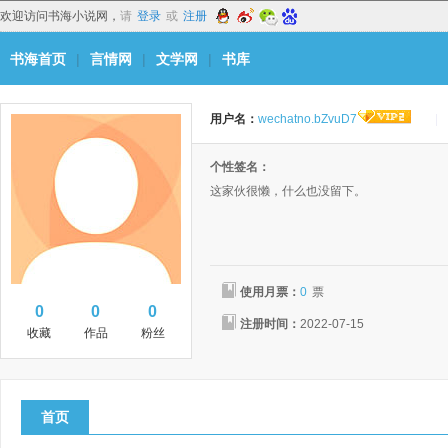
欢迎访问书海小说网，
请
登录
或
注册
书海首页
|
言情网
|
文学网
|
书库
用户名：
wechatno.bZvuD7
|
个性签名：
这家伙很懒，什么也没留下。
使用月票：
0
票
0
0
0
注册时间：
2022-07-15
收藏
作品
粉丝
首页