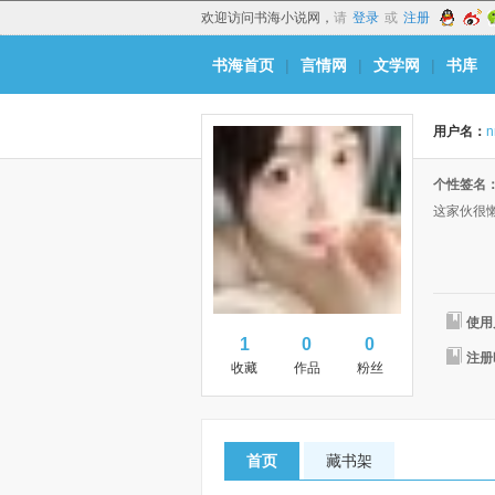
欢迎访问书海小说网，
请
登录
或
注册
书海首页
|
言情网
|
文学网
|
书库
用户名：
n
个性签名
这家伙很
使用
1
0
0
注册
收藏
作品
粉丝
首页
藏书架