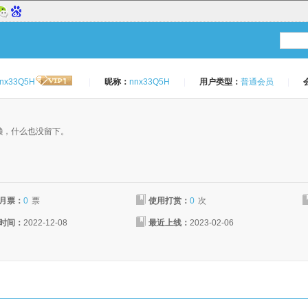
nx33Q5H
|
昵称：
nnx33Q5H
|
用户类型：
普通会员
|
：
懒，什么也没留下。
月票：
0
票
使用打赏：
0
次
时间：
2022-12-08
最近上线：
2023-02-06