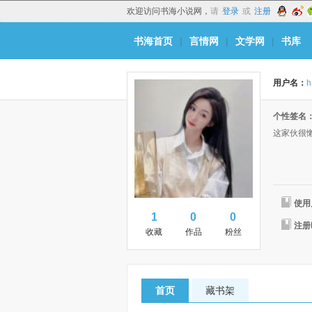
欢迎访问书海小说网，
请
登录
或
注册
书海首页
|
言情网
|
文学网
|
书库
用户名：
h
个性签名
这家伙很
使用
1
0
0
注册
收藏
作品
粉丝
首页
藏书架