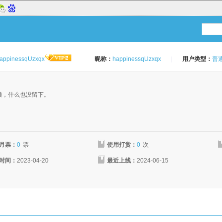
appinessqUzxqx
|
昵称：
happinessqUzxqx
|
用户类型：
普
：
懒，什么也没留下。
月票：
0
票
使用打赏：
0
次
时间：
2023-04-20
最近上线：
2024-06-15