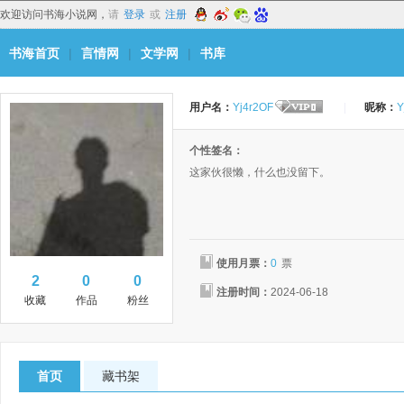
欢迎访问书海小说网，
请
登录
或
注册
书海首页
|
言情网
|
文学网
|
书库
用户名：
Yj4r2OF
|
昵称：
Y
个性签名：
这家伙很懒，什么也没留下。
使用月票：
0
票
2
0
0
注册时间：
2024-06-18
收藏
作品
粉丝
首页
藏书架