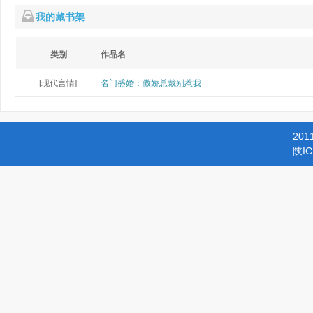
我的藏书架
类别
作品名
[现代言情]
名门盛婚：傲娇总裁别惹我
201
陕IC