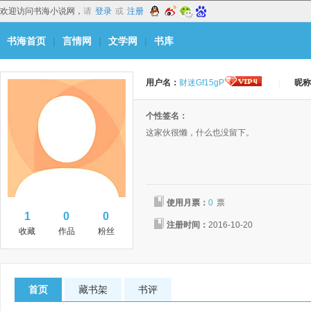
欢迎访问书海小说网，
请
登录
或
注册
书海首页
|
言情网
|
文学网
|
书库
用户名：
财迷Gf15gP
|
昵称
个性签名：
这家伙很懒，什么也没留下。
使用月票：
0
票
1
0
0
注册时间：
2016-10-20
收藏
作品
粉丝
首页
藏书架
书评