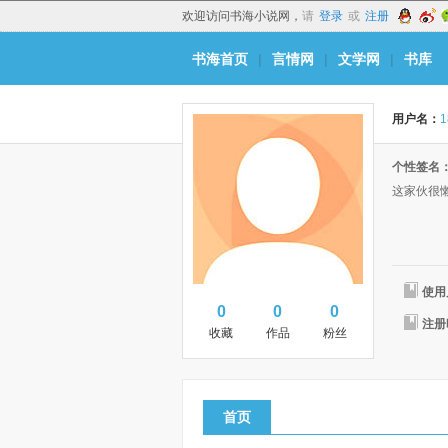
欢迎访问书海小说网，
请
登录
或
注册
书海首页
|
言情网
|
文学网
|
书库
用户名：
1
个性签名
这家伙很
使用
0
0
0
注册
收藏
作品
粉丝
首页