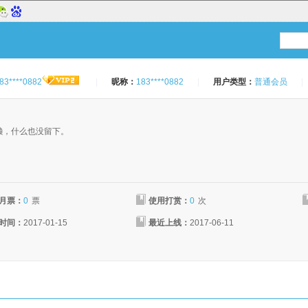
83****0882
|
昵称：
183****0882
|
用户类型：
普通会员
|
：
懒，什么也没留下。
月票：
0
票
使用打赏：
0
次
时间：
2017-01-15
最近上线：
2017-06-11