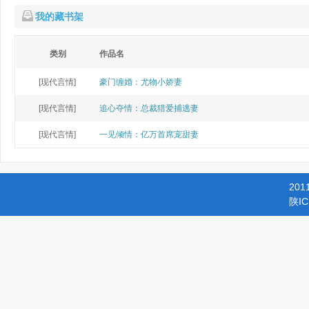
我的藏书架
类别
作品名
[现代言情]
豪门缠婚：尤物小娇妻
[现代言情]
追心夺情：总裁猎爱捕逃妻
[现代言情]
一见倾情：亿万首席宠甜妻
201
陕IC