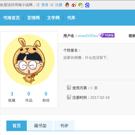
欢迎访问书海小说网，
请
登录
或
注册
书海首页
|
言情网
|
文学网
|
书库
用户名：
sinarDOOou
|
昵
个性签名：
这家伙很懒，什么也没留下。
使用月票：
0
票
3
0
0
注册时间：
2017-02-19
收藏
作品
粉丝
首页
藏书架
书评