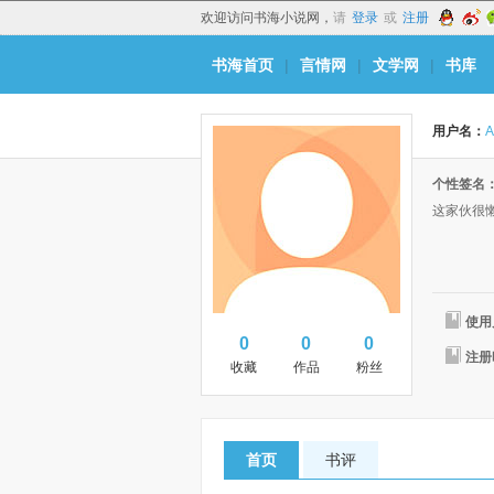
欢迎访问书海小说网，
请
登录
或
注册
书海首页
|
言情网
|
文学网
|
书库
用户名：
个性签名
这家伙很
使用
0
0
0
注册
收藏
作品
粉丝
首页
书评