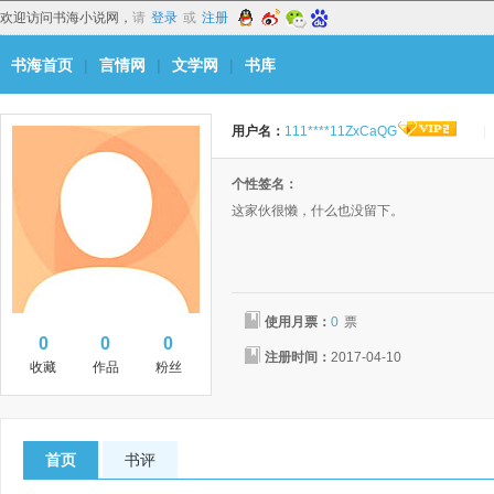
欢迎访问书海小说网，
请
登录
或
注册
书海首页
|
言情网
|
文学网
|
书库
用户名：
111****11ZxCaQG
|
个性签名：
这家伙很懒，什么也没留下。
使用月票：
0
票
0
0
0
注册时间：
2017-04-10
收藏
作品
粉丝
首页
书评