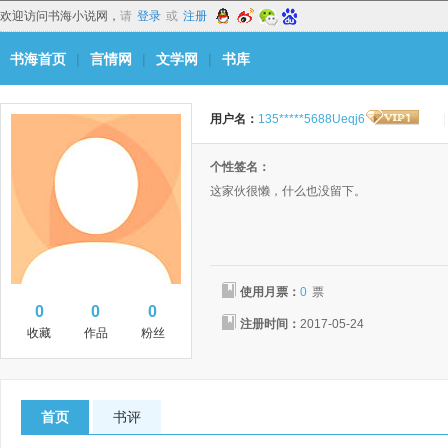
欢迎访问书海小说网，
请
登录
或
注册
书海首页
|
言情网
|
文学网
|
书库
用户名：
135*****5688Ueqj6
|
个性签名：
这家伙很懒，什么也没留下。
使用月票：
0
票
0
0
0
注册时间：
2017-05-24
收藏
作品
粉丝
首页
书评